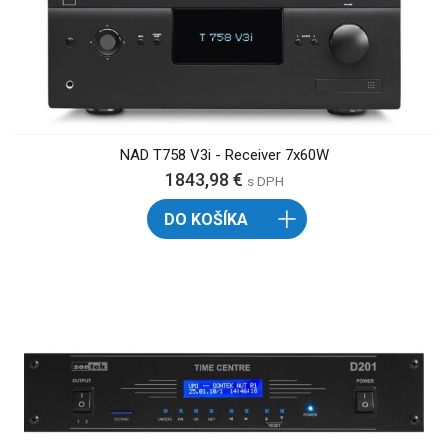
NAD T758 V3i - Receiver 7x60W
1843,98 €
s DPH
DO KOŠÍKA