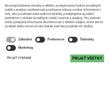
Na prispôsobenie obsahu a reklám, poskytovanie funkcií sociálnych
InOut NP-2 - prehrávač spúšťaný kontaktom
médií a analýzu návštevnosti používame súbory cookie. Informácie o
551,08 €
s DPH
tom, ako používate naše webové stránky, poskytujeme aj našim
partnerom v oblasti sociálnych médií, inzercie a analýzy. Títo partneri
DO KOŠÍKA
môžu príslušné informácie skombinovať s ďalšími údajmi, ktoré ste im
poskytli alebo ktoré od vás získali, keď ste používali ich služby.
Základné
Preferencie
Štatistiky
Marketing
PRIJAŤ VŠETKY
PRIJAŤ VYBRANÉ
Denon HOME 200 - multiroom WiFi reproduktor
349,00 €
s DPH
DO KOŠÍKA