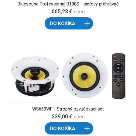
Bluesound Professional B100S - sieťový prehrávač
665,23 €
s DPH
DO KOŠÍKA
WS660WF - Stropný ozvučovací set
239,00 €
s DPH
DO KOŠÍKA