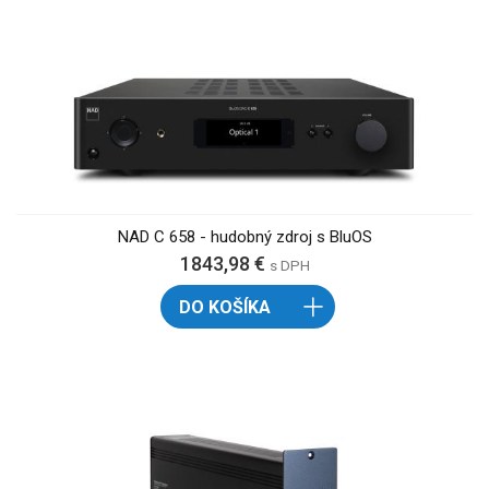
NAD C 658 - hudobný zdroj s BluOS
1843,98 €
s DPH
DO KOŠÍKA