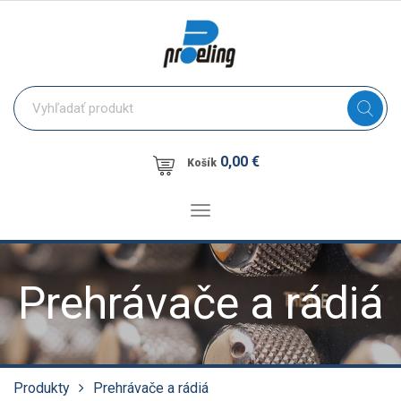
0,00 €
Košík
Toggle
navigation
Prehrávače a rádiá
Produkty
Prehrávače a rádiá