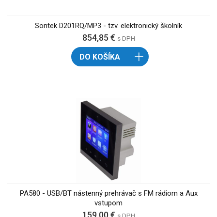
Sontek D201RQ/MP3 - tzv. elektronický školník
854,85 €
s DPH
DO KOŠÍKA
PA580 - USB/BT nástenný prehrávač s FM rádiom a Aux
vstupom
159,00 €
s DPH