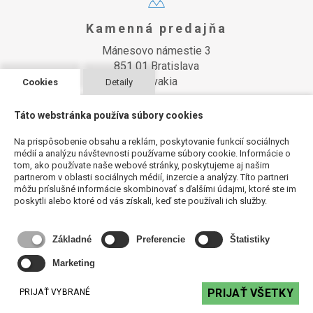
Kamenná predajňa
Mánesovo námestie 3
851 01 Bratislava
Slovakia
Cookies
Detaily
Táto webstránka používa súbory cookies
Na prispôsobenie obsahu a reklám, poskytovanie funkcií sociálnych
E-Mail
médií a analýzu návštevnosti používame súbory cookie. Informácie o
tom, ako používate naše webové stránky, poskytujeme aj našim
e-mail: proeling@proeling.sk
partnerom v oblasti sociálnych médií, inzercie a analýzy. Títo partneri
objednávky: obchod@proeling.sk
môžu príslušné informácie skombinovať s ďalšími údajmi, ktoré ste im
poskytli alebo ktoré od vás získali, keď ste používali ich služby.
Základné
Preferencie
Štatistiky
Dokumenty
Marketing
Dokumenty pre verejnosť
Dokumenty pre partnerov
PRIJAŤ VŠETKY
PRIJAŤ VYBRANÉ