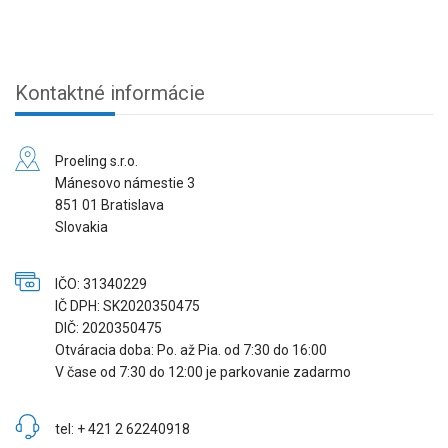
Kontaktné informácie
Proeling s.r.o.
Mánesovo námestie 3
851 01 Bratislava
Slovakia
IČO: 31340229
IČ DPH: SK2020350475
DIČ: 2020350475
Otváracia doba: Po. až Pia. od 7:30 do 16:00
V čase od 7:30 do 12:00 je parkovanie zadarmo
tel: + 421 2 62240918