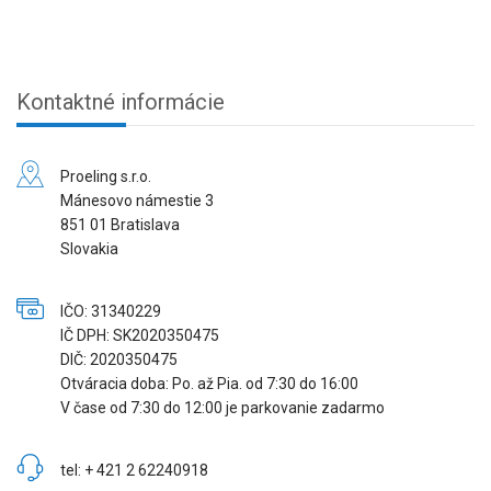
Kontaktné informácie
Proeling s.r.o.
Mánesovo námestie 3
851 01 Bratislava
Slovakia
IČO: 31340229
IČ DPH: SK2020350475
DIČ: 2020350475
Otváracia doba: Po. až Pia. od 7:30 do 16:00
V čase od 7:30 do 12:00 je parkovanie zadarmo
tel: + 421 2 62240918