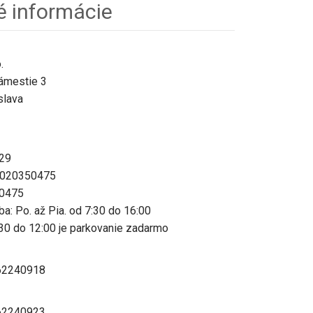
é informácie
.
ámestie 3
slava
29
2020350475
50475
ba: Po. až Pia. od 7:30 do 16:00
30 do 12:00 je parkovanie zadarmo
 62240918
 62240923