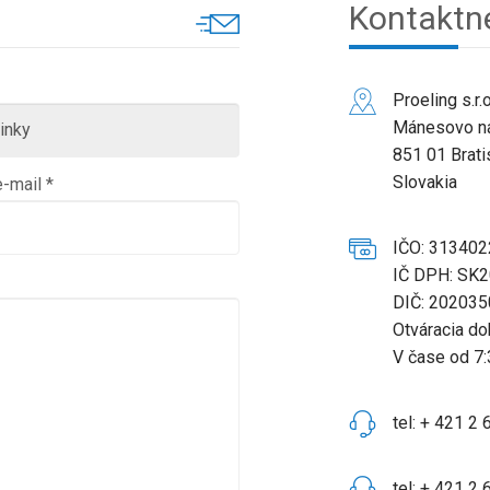
Kontaktn
Proeling s.r.o
Mánesovo n
851 01 Brati
Slovakia
-mail *
IČO: 313402
IČ DPH: SK
DIČ: 20203
Otváracia do
V čase od 7:
tel: + 421 2
tel: + 421 2