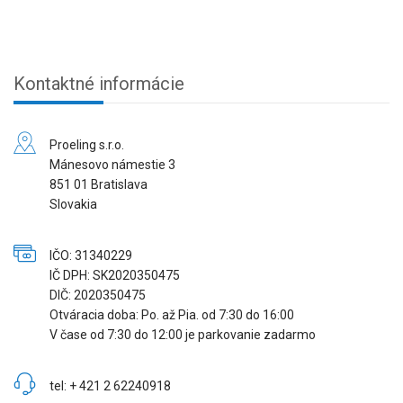
Kontaktné informácie
Proeling s.r.o.
Mánesovo námestie 3
851 01 Bratislava
Slovakia
IČO: 31340229
IČ DPH: SK2020350475
DIČ: 2020350475
Otváracia doba: Po. až Pia. od 7:30 do 16:00
V čase od 7:30 do 12:00 je parkovanie zadarmo
tel: + 421 2 62240918