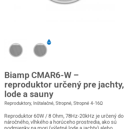
Biamp CMAR6-W –
reproduktor určený pre jachty,
lode a sauny
Reproduktory
,
Inštalačné
,
Stropné
,
Stropné 4-16Ω
Reproduktor 60W / 8 Ohm, 78Hz-20kHz je určený do
náročného, vlhkého a horúceho prostredia, ako sú
podmienky na mori (výletné lode a jachty) alebo