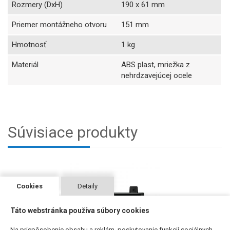
Rozmery (DxH)
190 x 61 mm
Priemer montážneho otvoru
151 mm
Hmotnosť
1 kg
Materiál
ABS plast, mriežka z
nehrdzavejúcej ocele
Súvisiace produkty
Cookies
Detaily
Táto webstránka používa súbory cookies
Na prispôsobenie obsahu a reklám, poskytovanie funkcií sociálnych