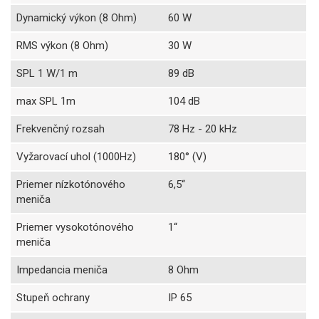
Dynamický výkon (8 Ohm)
60 W
RMS výkon (8 Ohm)
30 W
SPL 1 W/1 m
89 dB
max SPL 1m
104 dB
Frekvenčný rozsah
78 Hz - 20 kHz
Vyžarovací uhol (1000Hz)
180° (V)
Priemer nízkotónového
6,5“
meniča
Priemer vysokotónového
1“
meniča
Impedancia meniča
8 Ohm
Stupeň ochrany
IP 65