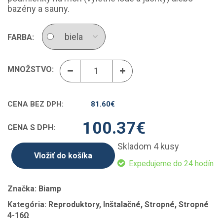
bazény a sauny.
FARBA:
MNOŽSTVO:
CENA BEZ DPH:
81.60
€
100.37
€
CENA S DPH:
Skladom 4 kusy
Vložiť do košíka
Expedujeme do 24 hodín
Značka:
Biamp
Kategória:
Reproduktory, Inštalačné, Stropné, Stropné
4-16Ω