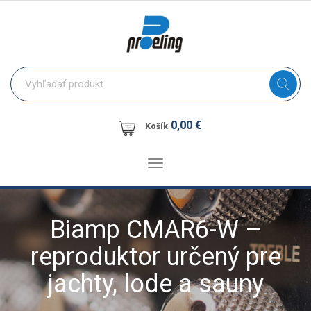
0,00 €
Košík
Toggle
navigation
Biamp CMAR6-W –
reproduktor určený pre
jachty, lode a sauny