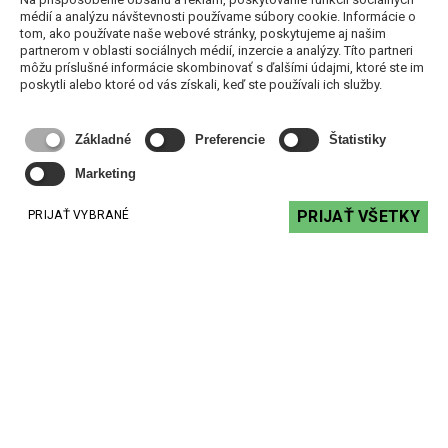
médií a analýzu návštevnosti používame súbory cookie. Informácie o
tom, ako používate naše webové stránky, poskytujeme aj našim
partnerom v oblasti sociálnych médií, inzercie a analýzy. Títo partneri
T20iP - 100V transformátor
môžu príslušné informácie skombinovať s ďalšími údajmi, ktoré ste im
poskytli alebo ktoré od vás získali, keď ste používali ich služby.
51,17 €
s DPH
Základné
Preferencie
Štatistiky
DO KOŠÍKA
Marketing
PRIJAŤ VŠETKY
PRIJAŤ VYBRANÉ
Podobné produkty