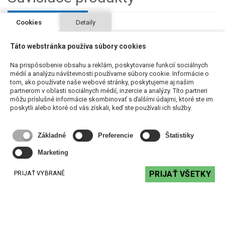
Cookies
Detaily
Táto webstránka používa súbory cookies
Na prispôsobenie obsahu a reklám, poskytovanie funkcií sociálnych
médií a analýzu návštevnosti používame súbory cookie. Informácie o
tom, ako používate naše webové stránky, poskytujeme aj našim
partnerom v oblasti sociálnych médií, inzercie a analýzy. Títo partneri
môžu príslušné informácie skombinovať s ďalšími údajmi, ktoré ste im
poskytli alebo ktoré od vás získali, keď ste používali ich služby.
Biamp MASK2 - mini reproduktor pre maxi zvuk
Základné
Preferencie
Štatistiky
83,74 €
s DPH
Marketing
DO KOŠÍKA
PRIJAŤ VŠETKY
PRIJAŤ VYBRANÉ