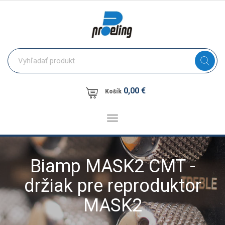
0,00 €
Košík
Toggle
navigation
Biamp MASK2 CMT -
držiak pre reproduktor
MASK2