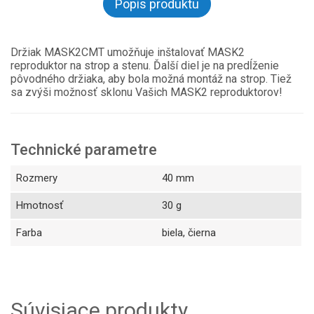
Popis produktu
Držiak MASK2CMT umožňuje inštalovať MASK2
reproduktor na strop a stenu. Ďalší diel je na predĺženie
pôvodného držiaka, aby bola možná montáž na strop. Tiež
sa zvýši možnosť sklonu Vašich MASK2 reproduktorov!
Technické parametre
Rozmery
40 mm
Hmotnosť
30 g
Farba
biela, čierna
Súvisiace produkty