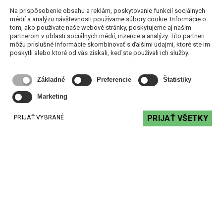
Na prispôsobenie obsahu a reklám, poskytovanie funkcií sociálnych
médií a analýzu návštevnosti používame súbory cookie. Informácie o
tom, ako používate naše webové stránky, poskytujeme aj našim
partnerom v oblasti sociálnych médií, inzercie a analýzy. Títo partneri
môžu príslušné informácie skombinovať s ďalšími údajmi, ktoré ste im
Audix F50-S - dynamický mikrofón s vypínačom
poskytli alebo ktoré od vás získali, keď ste používali ich služby.
69,50 €
s DPH
Základné
Preferencie
Štatistiky
DO KOŠÍKA
Marketing
PRIJAŤ VŠETKY
PRIJAŤ VYBRANÉ
Podobné produkty