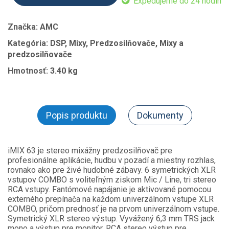
Expedujeme do 24 hodín
Značka:
AMC
Kategória:
DSP, Mixy, Predzosilňovače, Mixy a
predzosilňovače
Hmotnosť:
3.40 kg
Popis produktu
Dokumenty
iMIX 63 je stereo mixážny predzosilňovač pre
profesionálne aplikácie, hudbu v pozadí a miestny rozhlas,
rovnako ako pre živé hudobné zábavy. 6 symetrických XLR
vstupov COMBO s voliteľným ziskom Mic / Line, tri stereo
RCA vstupy. Fantómové napájanie je aktivované pomocou
externého prepínača na každom univerzálnom vstupe XLR
COMBO, pričom prednosť je na prvom univerzálnom vstupe.
Symetrický XLR stereo výstup. Vyvážený 6,3 mm TRS jack
mono a výstup pre monitor. RCA stereo výstup pre