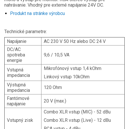
nahrávanie. Vhodný pre externé napájanie 24V DC.
Produkt na stránke výrobcu
Technické parametre:
Napájanie
AC 230 V 50 Hz alebo DC 24 V
DC/AC
spotreba
9,6 / 10,5 VA
energie
Mikrofónový vstup 1,4 kOhm
Vstupná
impedancia
Linkový vstup 10kOhm
Výstupná
120 Ohm
impedancia
Fantómové
20 V (max.)
napájanie
Combo XLR vstup (MIC) - 52 dBu
Vstupný zisk
Combo XLR vstup (Live) - 12 dBu
RCA vstup - 4 dBu