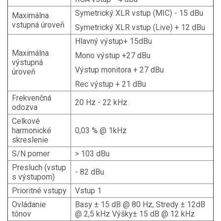
Symetrický XLR vstup (MIC) - 15 dBu
Maximálna
vstupná úroveň
Symetrický XLR vstup (Live) + 12 dBu
Hlavný výstup+ 15dBu
Maximálna
Mono výstup +27 dBu
výstupná
Výstup monitora + 27 dBu
úroveň
Rec výstup + 21 dBu
Frekvenčná
20 Hz - 22 kHz
odozva
Celkové
harmonické
0,03 % @ 1kHz
skreslenie
S/N pomer
> 103 dBu
Presluch (vstup
- 82 dBu
s výstupom)
Prioritné vstupy
Vstup 1
Ovládanie
Basy ± 15 dB @ 80 Hz, Stredy ± 12dB
tónov
@ 2,5 kHz Výšky± 15 dB @ 12 kHz