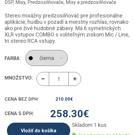
DSP, Mixy, Predzosilňovače
,
Mixy a predzosilňovače
Stereo mixážny predzosilňovač pre profesionálne
aplikácie, hudbu v pozadí a miestny rozhlas, rovnako
ako pre živé hudobné zábavy. Má 6 symetrických
XLR vstupov COMBO s voliteľným ziskom Mic / Line,
tri stereo RCA vstupy.
FARBA:
MNOŽSTVO:
CENA BEZ DPH:
210.00
€
258.30
€
CENA S DPH:
Skladom 1 kus
Vložiť do košíka