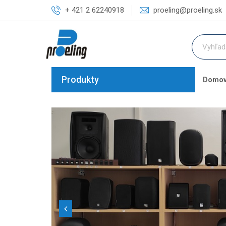
+ 421 2 62240918
proeling@proeling.sk
Produkty
Domo