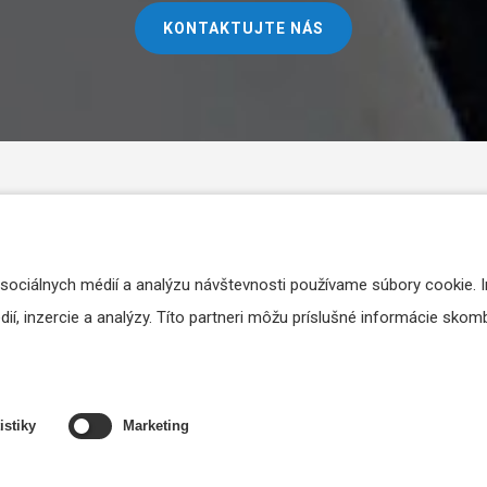
KONTAKTUJTE NÁS
 sociálnych médií a analýzu návštevnosti používame súbory cookie. 
í, inzercie a analýzy. Títo partneri môžu príslušné informácie skombi
Huddle room - audio a video v malej
Co
istiky
Marketing
zasadačke
oz
Huddle room je malý pracovný priestor určený na
Co