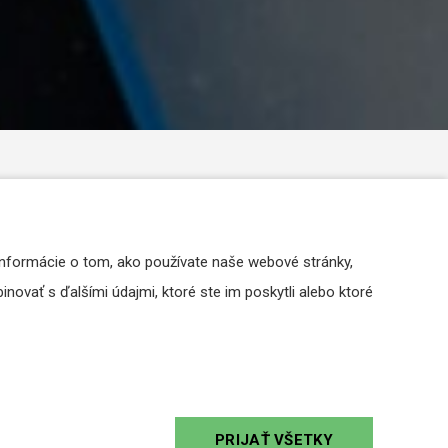
Informácie o tom, ako používate naše webové stránky,
novať s ďalšími údajmi, ktoré ste im poskytli alebo ktoré
mmunity pro - profesionálne
Školský r
vučenie väčších projektov
V tomto člán
mmunity pro sú profesionálne reproduktory
urobiť, aby 
PRIJAŤ VŠETKY