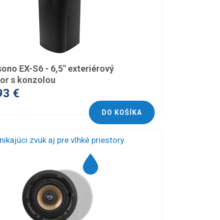
ono EX-S6 - 6,5" exteriérový
or s konzolou
93 €
DO KOŠÍKA
nikajúci zvuk aj pre vlhké priestory