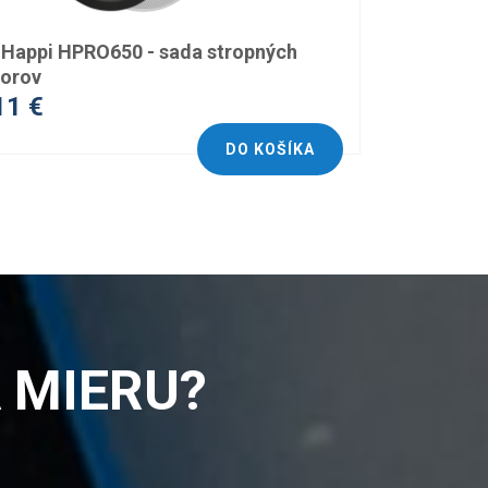
Happi HPRO650 - sada stropných
torov
11 €
DO KOŠÍKA
 MIERU?