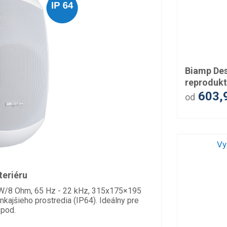
Biamp Des
reprodukt
603,
od
Vy
teriéru
 W/8 Ohm, 65 Hz - 22 kHz, 315x175×195
onkajšieho prostredia (IP64). Ideálny pre
 pod.