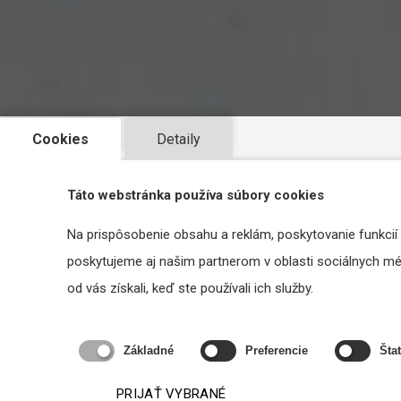
Cookies
Detaily
Táto webstránka používa súbory cookies
Na prispôsobenie obsahu a reklám, poskytovanie funkcií
poskytujeme aj našim partnerom v oblasti sociálnych médi
od vás získali, keď ste používali ich služby.
Straty signálu na kábloch pre
Základné
Preferencie
Štat
nízkoimpedančné reproduktorové
rozvody
PRIJAŤ VYBRANÉ