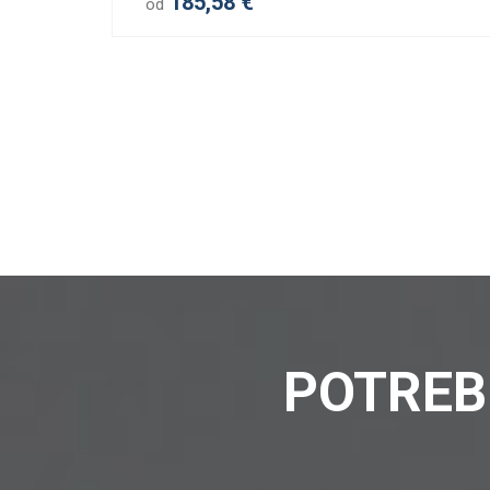
185,58 €
od
POTREB