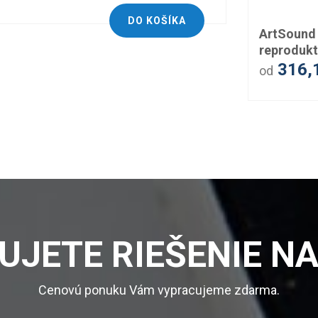
DO KOŠÍKA
ArtSound 
reproduk
316,
od
UJETE RIEŠENIE NA
Cenovú ponuku Vám vypracujeme zdarma.