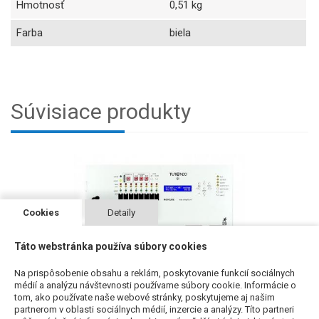
Hmotnosť
0,51 kg
Farba
biela
Súvisiace produkty
Cookies
Detaily
Táto webstránka používa súbory cookies
Na prispôsobenie obsahu a reklám, poskytovanie funkcií sociálnych
médií a analýzu návštevnosti používame súbory cookie. Informácie o
METCUBE8Z - ústredňa HSP pre evakuačný rozhlas pre 8
tom, ako používate naše webové stránky, poskytujeme aj našim
zón
partnerom v oblasti sociálnych médií, inzercie a analýzy. Títo partneri