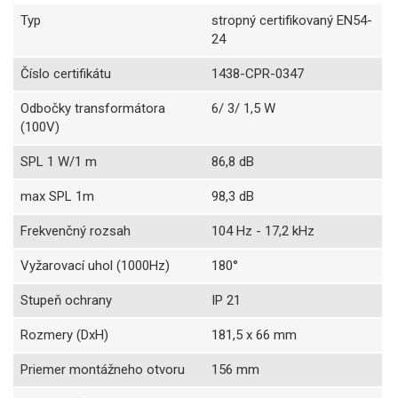
Typ
stropný certifikovaný EN54-
24
Číslo certifikátu
1438-CPR-0347
Odbočky transformátora
6/ 3/ 1,5 W
(100V)
SPL 1 W/1 m
86,8 dB
max SPL 1m
98,3 dB
Frekvenčný rozsah
104 Hz - 17,2 kHz
Vyžarovací uhol (1000Hz)
180°
Stupeň ochrany
IP 21
Rozmery (DxH)
181,5 x 66 mm
Priemer montážneho otvoru
156 mm