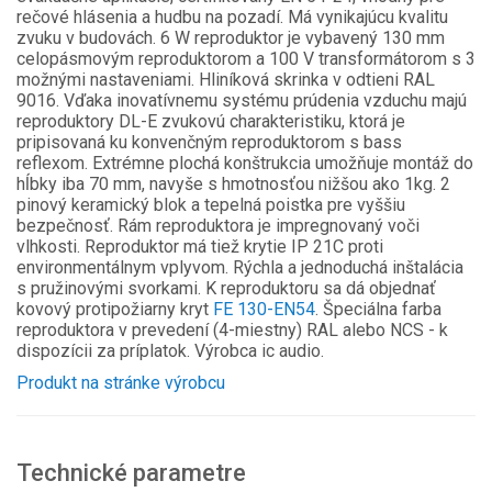
rečové hlásenia a hudbu na pozadí. Má vynikajúcu kvalitu
zvuku v budovách. 6 W reproduktor je vybavený 130 mm
celopásmovým reproduktorom a 100 V transformátorom s 3
možnými nastaveniami. Hliníková skrinka v odtieni RAL
9016. Vďaka inovatívnemu systému prúdenia vzduchu majú
reproduktory DL-E zvukovú charakteristiku, ktorá je
pripisovaná ku konvenčným reproduktorom s bass
reflexom. Extrémne plochá konštrukcia umožňuje montáž do
hĺbky iba 70 mm, navyše s hmotnosťou nižšou ako 1kg. 2
pinový keramický blok a tepelná poistka pre vyššiu
bezpečnosť. Rám reproduktora je impregnovaný voči
vlhkosti. Reproduktor má tiež krytie IP 21C proti
environmentálnym vplyvom. Rýchla a jednoduchá inštalácia
s pružinovými svorkami. K reproduktoru sa dá objednať
kovový protipožiarny kryt
FE 130-EN54
. Špeciálna farba
reproduktora v prevedení (4-miestny) RAL alebo NCS - k
dispozícii za príplatok. Výrobca ic audio.
Produkt na stránke výrobcu
Technické parametre