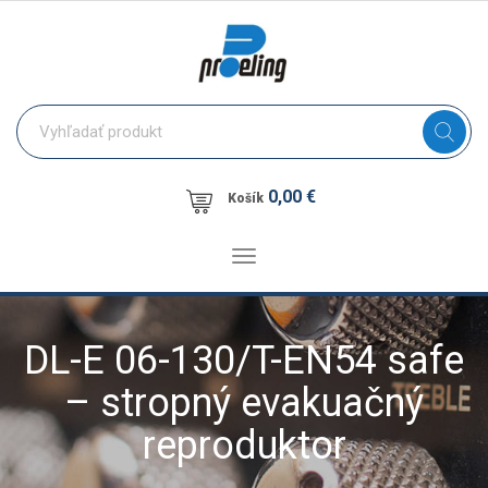
0,00 €
Košík
Toggle
navigation
DL-E 06-130/T-EN54 safe
– stropný evakuačný
reproduktor