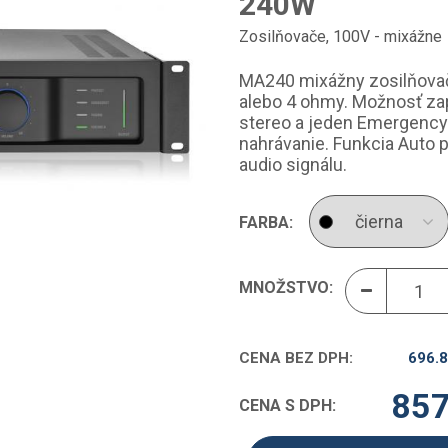
240W
Zosilňovače
,
100V - mixážne
MA240 mixážny zosilňova
alebo 4 ohmy. Možnosť zapo
stereo a jeden Emergency 
nahrávanie. Funkcia Auto 
audio signálu.
FARBA:
MNOŽSTVO:
CENA BEZ DPH:
696.
857
CENA S DPH: