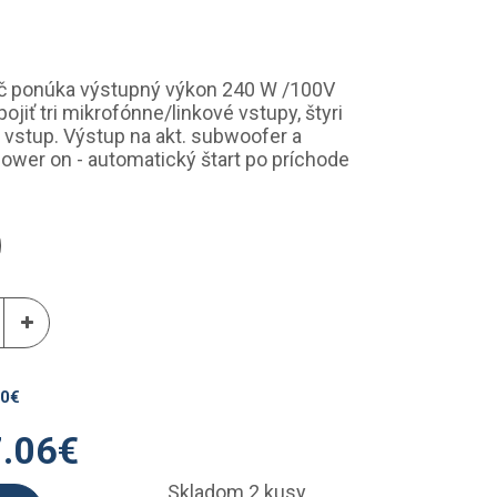
č ponúka výstupný výkon 240 W /100V
jiť tri mikrofónne/linkové vstupy, štyri
vstup. Výstup na akt. subwoofer a
power on - automatický štart po príchode
80
€
.06
€
Skladom 2 kusy