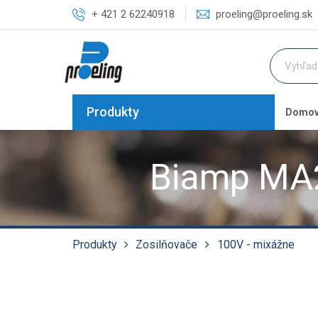
+ 421 2 62240918
proeling@proeling.sk
Produkty
Domo
Biamp MA2
Produkty
Zosilňovače
100V - mixážne