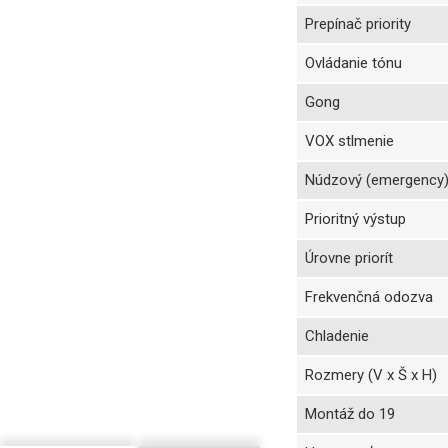
Prepínač priority
Ovládanie tónu
Gong
VOX stlmenie
Núdzový (emergency)
Prioritný výstup
Úrovne priorít
Frekvenčná odozva
Chladenie
Rozmery (V x Š x H)
Montáž do 19