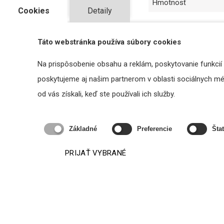
Hmotnosť
Cookies
Detaily
Táto webstránka používa súbory cookies
Na prispôsobenie obsahu a reklám, poskytovanie funkcií
Súvisiace produkty
poskytujeme aj našim partnerom v oblasti sociálnych médi
od vás získali, keď ste používali ich služby.
Základné
Preferencie
Štat
PRIJAŤ VYBRANÉ
Biamp MICPAT-D - dynamický stolový
Bi
mikrofón na hlásenia