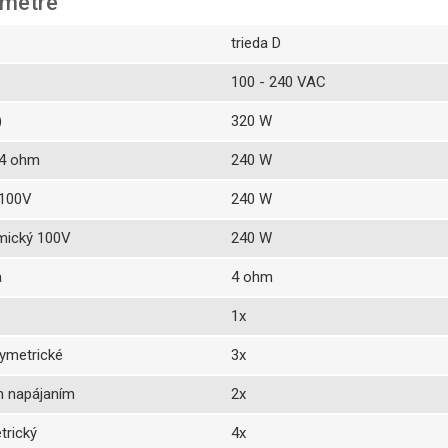
ametre
trieda D
100 - 240 VAC
)
320 W
 4 ohm
240 W
 100V
240 W
mický 100V
240 W
a
4 ohm
1x
ymetrické
3x
 napájaním
2x
trický
4x