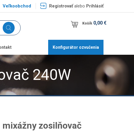
Veľkoobchod
Registrovať
alebo
Prihlásiť
0,00 €
Košík
ontakt
Konfigurátor ozvučenia
ňovač 240W
 mixážny zosilňovač