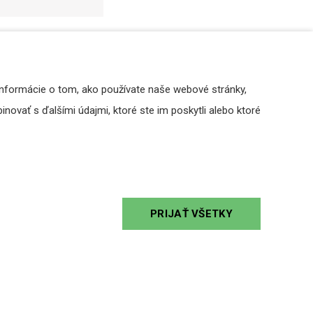
Informácie o tom, ako používate naše webové stránky,
novať s ďalšími údajmi, ktoré ste im poskytli alebo ktoré
PRIJAŤ VŠETKY
čný
iEAST M50 - multiroom audio
AMC P
mačom
prehrávač
re