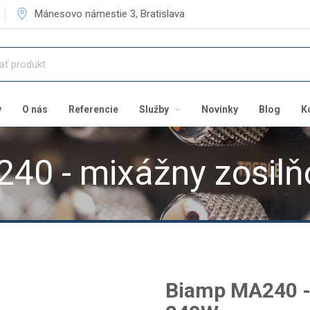
Mánesovo námestie 3, Bratislava
v
O nás
Referencie
Služby
Novinky
Blog
K
40 - mixážny zosil
Biamp MA240 -