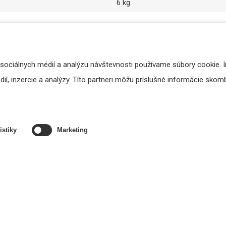
6 kg
 sociálnych médií a analýzu návštevnosti používame súbory cookie. 
í, inzercie a analýzy. Títo partneri môžu príslušné informácie skombi
istiky
Marketing
amp OVO5T - reproduktor s
AMC iLive2 Handheld - ru
držiakom na stenu
bezdrôtový mikrofón s príj