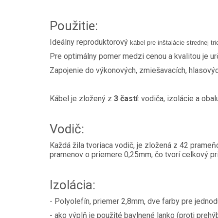
Použitie:
Ideálny reproduktorový
kábel pre inštalácie strednej t
Pre optimálny pomer medzi cenou a kvalitou je ur
Zapojenie do výkonových, zmiešavacích, hlasovýc
Kábel je zložený z
3 častí
: vodiča, izolácie a obal
Vodič:
Každá žila tvoriaca vodič, je zložená z 42 prame
pramenov o priemere 0,25mm, čo tvorí celkový pr
Izolácia:
- Polyolefín, priemer 2,8mm, dve farby pre jednodu
- ako výplň je použité bavlnené lanko (proti preh