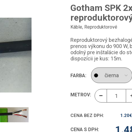
Gotham SPK 2
reproduktorový
Káble
,
Reproduktorové
Reproduktorový bezhalog
prenos výkonu do 900 W, b
odolný pre inštalácie do st
dispozícii je kus: 15m.
FARBA:
METROV:
CENA BEZ DPH:
1.20
€
1.4
CENA S DPH: