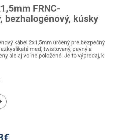
x1,5mm FRNC-
, bezhalogénový, kúsky
énový kábel 2x1,5mm určený pre bezpečný
ezkyslíkatá meď, twistovaný, pevný a
eny ale aj voľne položené. Je to výpredaj, k
8
€