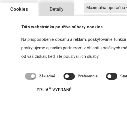
Maximálna operačná 
Cookies
Detaily
Odpor vodiča
Táto webstránka používa súbory cookies
Skúšobné napätie vod
Na prispôsobenie obsahu a reklám, poskytovanie funkcií
Teplotný rozsah (pohy
poskytujeme aj našim partnerom v oblasti sociálnych médi
Teplotný rozsah (pevn
od vás získali, keď ste používali ich služby.
Minimálny polomer o
Veľkosť celého balen
Základné
Preferencie
Štat
PRIJAŤ VYBRANÉ
Odporúčané produkty