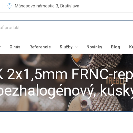
Mánesovo námestie 3, Bratislava
v
O nás
Referencie
Služby
Novinky
Blog
K
 2x1,5mm FRNC-repr
bezhalogénový, kúsk