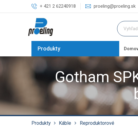
+ 421 2 62240918
proeling@proeling.sk
Produkty
Domo
Gotham SPK
Produkty
Káble
Reproduktorové