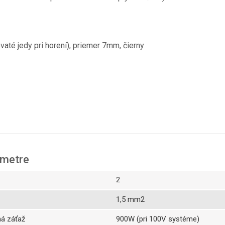
até jedy pri horení), priemer 7mm, čierny
ametre
2
1,5 mm2
á záťaž
900W (pri 100V systéme)