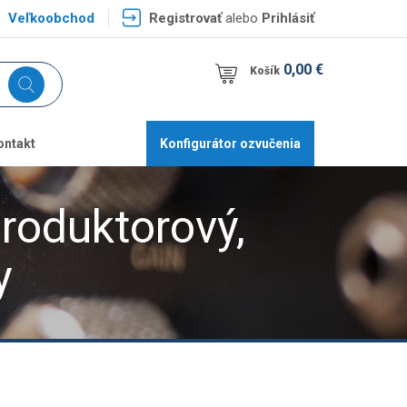
Veľkoobchod
Registrovať
alebo
Prihlásiť
0,00 €
Košík
ontakt
Konfigurátor ozvučenia
oduktorový,
y