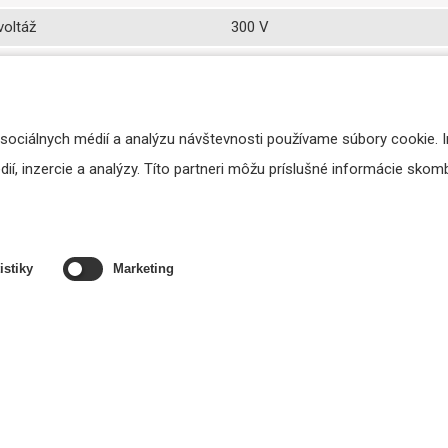
voltáž
300 V
11,9 Ohm / km
ič/vodič
2000 Vef
 sociálnych médií a analýzu návštevnosti používame súbory cookie. 
blivé uloženie)
-5 až +50° C
í, inzercie a analýzy. Títo partneri môžu príslušné informácie skombi
é uloženie)
-30 až +70° C
hybu vodiča
5x celkový priemer
ia
300m
istiky
Marketing