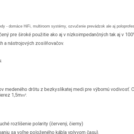
riedy - domáce HiFi, multiroom systémy, ozvučenie prevádzok ale aj poloprofe
čený pre široké použitie ako aj v nízkoimpedančných tak aj v 10
h a nástrojových zosilňovačov.
u.
ňov medeného drôtu z bezkyslíkatej medi pre výbornú vodivosť. C
ierez 1,5m
.
m
²
ché rozlíšenie polarity (červený, čierny)
ýbaniu sa voľne položeného kábla vplyvom času).