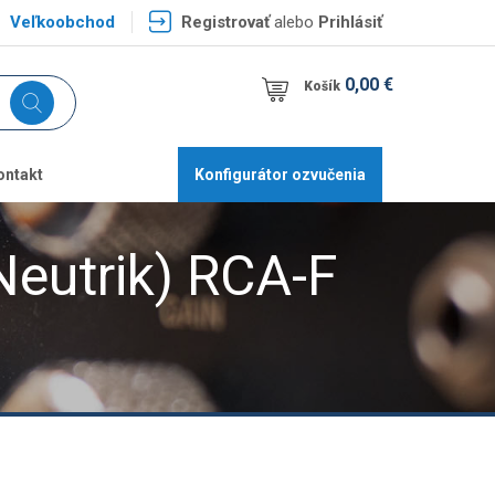
Veľkoobchod
Registrovať
alebo
Prihlásiť
0,00 €
Košík
ontakt
Konfigurátor ozvučenia
eutrik) RCA-F