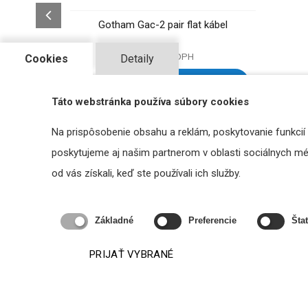
Gotham Gac-2 pair flat kábel
3,12 €
s DPH
Cookies
Detaily
DO KOŠÍKA
Táto webstránka používa súbory cookies
Na prispôsobenie obsahu a reklám, poskytovanie funkcií
poskytujeme aj našim partnerom v oblasti sociálnych médi
Podobné produkty
od vás získali, keď ste používali ich služby.
Základné
Preferencie
Štat
PRIJAŤ VYBRANÉ