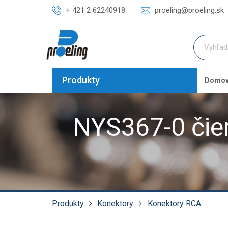
+ 421 2 62240918
proeling@proeling.sk
Produkty
Domo
NYS367-0 čie
Produkty
Konektory
Konektory RCA