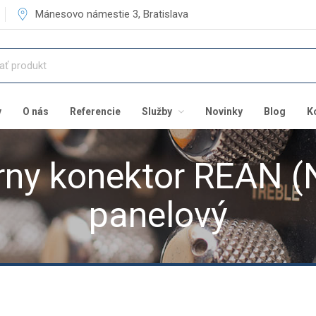
Mánesovo námestie 3, Bratislava
v
O nás
Referencie
Služby
Novinky
Blog
K
rny konektor REAN (N
panelový