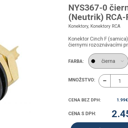
NYS367-0 čier
(Neutrik) RCA-
Konektory
,
Konektory RCA
Konektor Cinch F (samica),
čiernymi rozoznávacími p
FARBA:
MNOŽSTVO:
CENA BEZ DPH:
1.99
€
2.4
CENA S DPH: