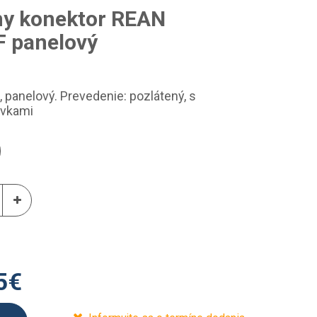
ny konektor REAN
F panelový
 panelový. Prevedenie: pozlátený, s
rvkami
5
€