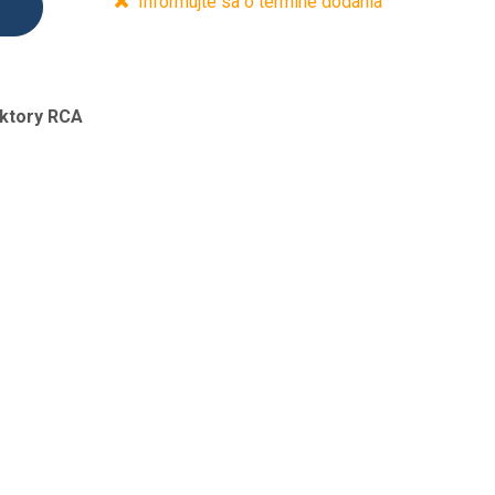
Informujte sa o termíne dodania
ktory RCA