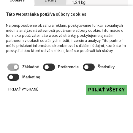
Cookies
Detaily
Hmotnosť
1,24 kg
Materiál
ABS plast, hliníková
Táto webstránka používa súbory cookies
mriežka
Na prispôsobenie obsahu a reklám, poskytovanie funkcií sociálnych
médií a analýzu návštevnosti používame súbory cookie. Informácie o
Farba
biela
tom, ako používate naše webové stránky, poskytujeme aj našim
partnerom v oblasti sociálnych médií, inzercie a analýzy. Títo partneri
môžu príslušné informácie skombinovať s ďalšími údajmi, ktoré ste im
poskytli alebo ktoré od vás získali, keď ste používali ich služby.
Odporúčané produkty
Základné
Preferencie
Štatistiky
Marketing
PRIJAŤ VŠETKY
PRIJAŤ VYBRANÉ