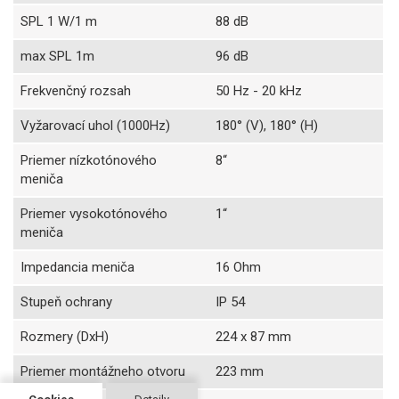
SPL 1 W/1 m
88 dB
max SPL 1m
96 dB
Frekvenčný rozsah
50 Hz - 20 kHz
Vyžarovací uhol (1000Hz)
180° (V), 180° (H)
Priemer nízkotónového
8“
meniča
Priemer vysokotónového
1“
meniča
Impedancia meniča
16 Ohm
Stupeň ochrany
IP 54
Rozmery (DxH)
224 x 87 mm
Priemer montážneho otvoru
223 mm