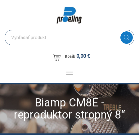
0,00 €
Košík
Toggle
navigation
Biamp CM8E -
reproduktor stropný 8“