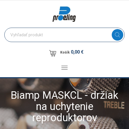
0,00 €
Košík
Toggle
navigation
Biamp MASKCL - držiak
na uchytenie
reproduktorov