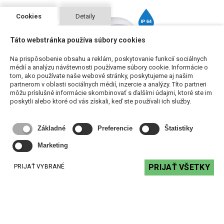
Cookies
Detaily
Táto webstránka používa súbory cookies
Na prispôsobenie obsahu a reklám, poskytovanie funkcií sociálnych
médií a analýzu návštevnosti používame súbory cookie. Informácie o
tom, ako používate naše webové stránky, poskytujeme aj našim
partnerom v oblasti sociálnych médií, inzercie a analýzy. Títo partneri
môžu príslušné informácie skombinovať s ďalšími údajmi, ktoré ste im
poskytli alebo ktoré od vás získali, keď ste používali ich služby.
Biamp MASK4CT - reproduktor vhodný do vonkajšieho
prostredia
Základné
Preferencie
Štatistiky
143,71 €
s DPH
Marketing
DO KOŠÍKA
PRIJAŤ VŠETKY
PRIJAŤ VYBRANÉ