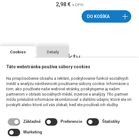
2,98 €
s DPH
DO KOŠÍKA
Cookies
Detaily
Podobné produkty
Táto webstránka používa súbory cookies
Na prispôsobenie obsahu a reklám, poskytovanie funkcií sociálnych
médií a analýzu návštevnosti používame súbory cookie. Informácie o
tom, ako používate naše webové stránky, poskytujeme aj našim
partnerom v oblasti sociálnych médií, inzercie a analýzy. Títo partneri
môžu príslušné informácie skombinovať s ďalšími údajmi, ktoré ste im
poskytli alebo ktoré od vás získali, keď ste používali ich služby.
Základné
Preferencie
Štatistiky
Marketing
FGA-30M - 2RCA / Jack galvanický oddeľovač