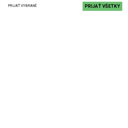
PRIJAŤ VŠETKY
PRIJAŤ VYBRANÉ
18,76 €
s DPH
DO KOŠÍKA
Kontakt
+ 421 2 62240918
+ 421 2 62240923
Kamenná predajňa