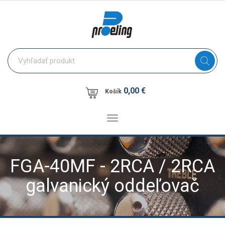
0,00 €
Košík
Toggle
navigation
FGA-40MF - 2RCA / 2RCA
galvanický oddeľovač