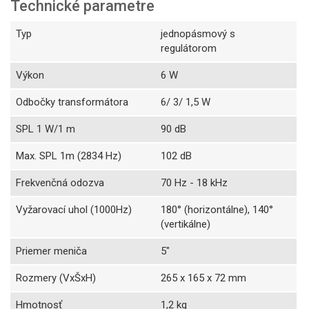
Technické parametre
Typ
jednopásmový s
regulátorom
Výkon
6 W
Odbočky transformátora
6/ 3/ 1,5 W
SPL 1 W/1 m
90 dB
Max. SPL 1m (2834 Hz)
102 dB
Frekvenčná odozva
70 Hz - 18 kHz
Vyžarovací uhol (1000Hz)
180° (horizontálne), 140°
(vertikálne)
Priemer meniča
5"
Rozmery (VxŠxH)
265 x 165 x 72 mm
Hmotnosť
1,2 kg