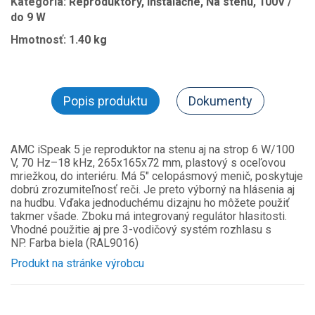
Kategória:
Reproduktory, Inštalačné, Na stenu, 100V /
do 9 W
Hmotnosť:
1.40 kg
Popis produktu
Dokumenty
AMC iSpeak 5 je reproduktor na stenu aj na strop 6 W/100
V, 70 Hz–18 kHz, 265x165x72 mm, plastový s oceľovou
mriežkou, do interiéru. Má 5" celopásmový menič, poskytuje
dobrú zrozumiteľnosť reči. Je preto výborný na hlásenia aj
na hudbu. Vďaka jednoduchému dizajnu ho môžete použiť
takmer všade. Zboku má integrovaný regulátor hlasitosti.
Vhodné použitie aj pre 3-vodičový systém rozhlasu s
NP. Farba biela (RAL9016)
Produkt na stránke výrobcu