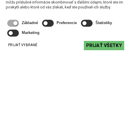
môžu príslušné informácie skombinovať s ďalšími údajmi, ktoré ste im
poskytli alebo ktoré od vás získali, keď ste používali ich služby.
248,46 €
s DPH
DO KOŠÍKA
Základné
Preferencie
Štatistiky
Marketing
PRIJAŤ VŠETKY
PRIJAŤ VYBRANÉ
Podobné produkty