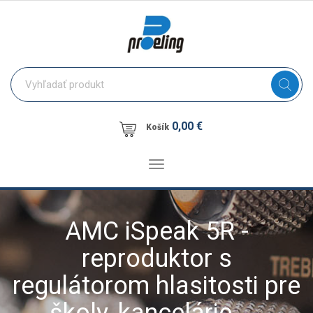
0,00 €
Košík
Toggle
navigation
AMC iSpeak 5R -
reproduktor s
regulátorom hlasitosti pre