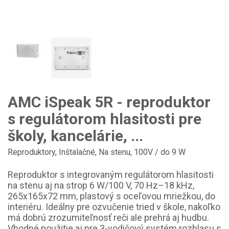
AMC iSpeak 5R - reproduktor
s regulátorom hlasitosti pre
školy, kancelárie, ...
Reproduktory
,
Inštalačné
,
Na stenu
,
100V / do 9 W
Reproduktor s integrovaným regulátorom hlasitosti
na stenu aj na strop 6 W/100 V, 70 Hz–18 kHz,
265x165x72 mm, plastový s oceľovou mriežkou, do
interiéru. Ideálny pre ozvučenie tried v škole, nakoľko
má dobrú zrozumiteľnosť reči ale prehrá aj hudbu.
Vhodné použitie aj pre 3-vodičový systém rozhlasu s