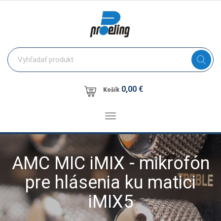
0,00 €
Košík
Toggle
navigation
AMC MIC iMIX - mikrofón
pre hlásenia ku matici
iMIX5