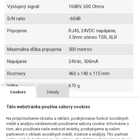
Výstupný signál
10dBV, 600 Ohms
S/N ratio
-60dB
Pripojenie
RJ45, 24VDC napájanie,
3.5mm stereo TSR, XLR
Maximálna dĺžka pripojenia
500 metrov
Napájanie
24Vdc, 500mA
Rozmery
460 x 140 x 115 mm
Váha
670 g
Cookies
Detaily
Táto webstránka používa súbory cookies
Súvisiace produkty
Na prispôsobenie obsahu a reklám, poskytovanie funkcií sociálnych
médií a analýzu návštevnosti používame súbory cookie. Informácie o
tom, ako používate naše webové stránky, poskytujeme aj našim
partnerom v oblasti sociálnych médií, inzercie a analýzy. Títo partneri