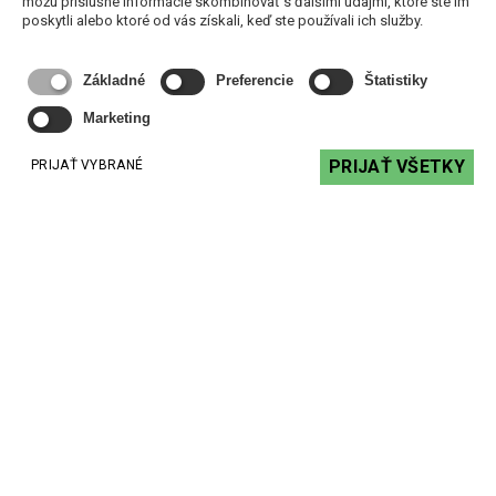
môžu príslušné informácie skombinovať s ďalšími údajmi, ktoré ste im
poskytli alebo ktoré od vás získali, keď ste používali ich služby.
Základné
Preferencie
Štatistiky
Marketing
PRIJAŤ VŠETKY
PRIJAŤ VYBRANÉ
AMC iMIX5 - 5 zónová zvuková matica
863,46 €
s DPH
DO KOŠÍKA