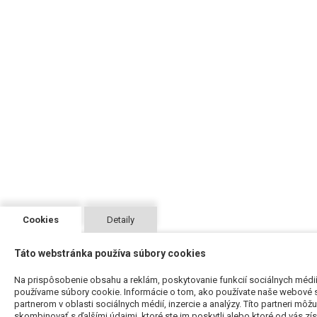
Cookies
Detaily
Táto webstránka používa súbory cookies
Na prispôsobenie obsahu a reklám, poskytovanie funkcií sociálnych médií
používame súbory cookie. Informácie o tom, ako používate naše webové s
partnerom v oblasti sociálnych médií, inzercie a analýzy. Títo partneri môž
skombinovať s ďalšími údajmi, ktoré ste im poskytli alebo ktoré od vás získa