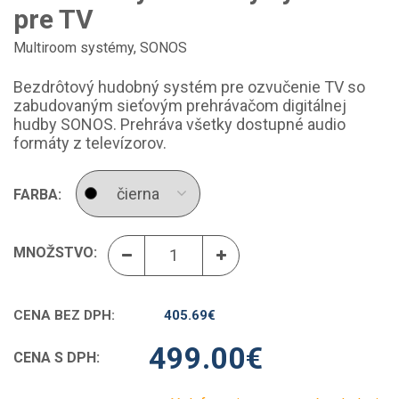
pre TV
Multiroom systémy
,
SONOS
Bezdrôtový hudobný systém pre ozvučenie TV so
zabudovaným sieťovým prehrávačom digitálnej
hudby SONOS. Prehráva všetky dostupné audio
formáty z televízorov.
FARBA:
MNOŽSTVO:
CENA BEZ DPH:
405.69
€
499.00
€
CENA S DPH: