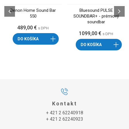
Denon Home Sound Bar
Bluesound PULSE
550
SOUNDBAR+ - prémiový
soundbar
489,00 €
s DPH
1099,00 €
s DPH
DO KOŠÍKA
DO KOŠÍKA
Kontakt
+ 421 2 62240918
+ 421 2 62240923