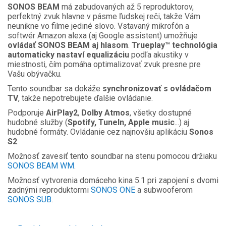
SONOS BEAM
má zabudovaných až 5 reproduktorov,
perfektný zvuk hlavne v pásme ľudskej reči, takže Vám
neunikne vo filme jediné slovo. Vstavaný mikrofón a
softwér Amazon alexa (aj Google assistent) umožňuje
ovládať SONOS BEAM aj hlasom
.
Trueplay™ technológia
automaticky nastaví equalizáciu
podľa akustiky v
miestnosti, čím pomáha optimalizovať zvuk presne pre
Vašu obývačku.
Tento soundbar sa dokáže
synchronizovať s ovládačom
TV
, takže nepotrebujete ďalšie ovládanie.
Podporuje
AirPlay2
,
Dolby Atmos
, všetky dostupné
hudobné služby (
Spotify, TuneIn, Apple music
...) aj
hudobné formáty. Ovládanie cez najnovšiu aplikáciu
Sonos
S2
.
Možnosť zavesiť tento soundbar na stenu pomocou držiaku
SONOS BEAM WM
.
Možnosť vytvorenia domáceho kina 5.1 pri zapojení s dvomi
zadnými reproduktormi
SONOS ONE
a subwooferom
SONOS SUB
.