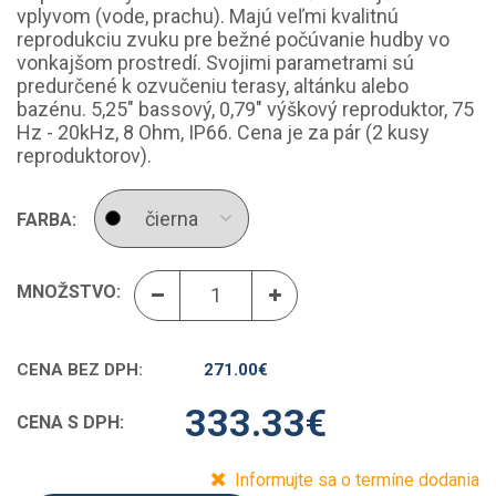
vplyvom (vode, prachu). Majú veľmi kvalitnú
reprodukciu zvuku pre bežné počúvanie hudby vo
vonkajšom prostredí. Svojimi parametrami sú
predurčené k ozvučeniu terasy, altánku alebo
bazénu. 5,25" bassový, 0,79" výškový reproduktor, 75
Hz - 20kHz, 8 Ohm, IP66. Cena je za pár (2 kusy
reproduktorov).
FARBA:
MNOŽSTVO:
CENA BEZ DPH:
271.00
€
333.33
€
CENA S DPH:
Informujte sa o termíne dodania