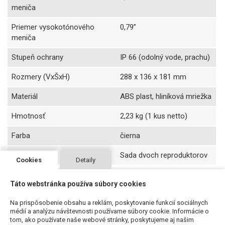
meniča
Priemer vysokotónového
0,79”
meniča
Stupeň ochrany
IP 66 (odolný vode, prachu)
Rozmery (VxŠxH)
288 x 136 x 181 mm
Materiál
ABS plast, hliníková mriežka
Hmotnosť
2,23 kg (1 kus netto)
Farba
čierna
Balenie
Sada dvoch reproduktorov
Cookies
Detaily
Táto webstránka používa súbory cookies
Na prispôsobenie obsahu a reklám, poskytovanie funkcií sociálnych
Súvisiace produkty
médií a analýzu návštevnosti používame súbory cookie. Informácie o
tom, ako používate naše webové stránky, poskytujeme aj našim