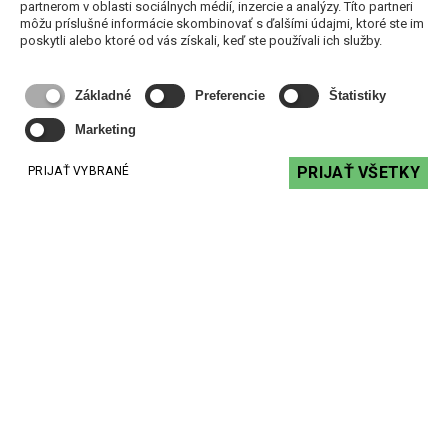
partnerom v oblasti sociálnych médií, inzercie a analýzy. Títo partneri
môžu príslušné informácie skombinovať s ďalšími údajmi, ktoré ste im
poskytli alebo ktoré od vás získali, keď ste používali ich služby.
Základné
Preferencie
Štatistiky
Marketing
PRIJAŤ VŠETKY
PRIJAŤ VYBRANÉ
SP-2.5/2-LSZH - reproduktorový kábel B2ca
3,38 €
s DPH
DO KOŠÍKA