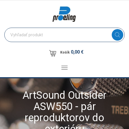
0,00 €
Košík
Toggle
navigation
ArtSound Outsider
ASW550 - pár
reproduktorov do