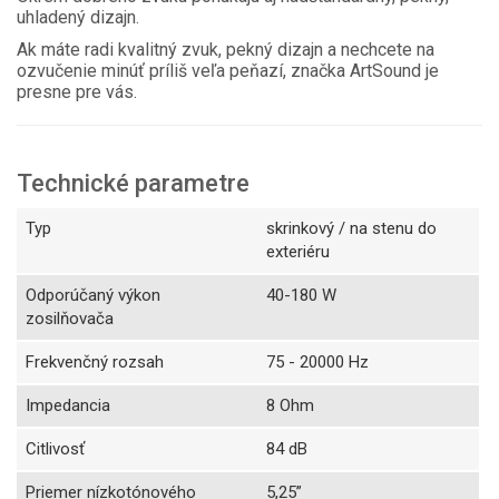
uhladený dizajn.
Ak máte radi kvalitný zvuk, pekný dizajn a nechcete na
ozvučenie minúť príliš veľa peňazí, značka ArtSound je
presne pre vás.
Technické parametre
Typ
skrinkový / na stenu do
exteriéru
Odporúčaný výkon
40-180 W
zosilňovača
Frekvenčný rozsah
75 - 20000 Hz
Impedancia
8 Ohm
Citlivosť
84 dB
Priemer nízkotónového
5,25”