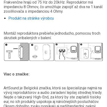
Frakvenčne hrajú od 75 Hz do 20kHz. Reproduktor má
impedanciu 8 Ohmov, čo umožňuje zapojiť až dva na 1 kanál
zosilňovača s impedanciou 4 Ohmy.
Produkt na stránke výrobcu
Montáž reproduktora prebieha jednoducho, pomocou troch
skrutiek pribalených v balení.
Viac o značke:
ArtSound je Belgická značka, ktorá sa špecializuje najmä na
vývoj reproduktorov a audio zariadení lepšej strednej triedy.
Nejde o takzvaný High-End, za ktorý by ste zaplatili tisícky
eur, no ich produkty uspokoja aj náročnejších poslucháčov.
Okrem dobrého zvuku ponúkajú aj nadštandardný, pekný,