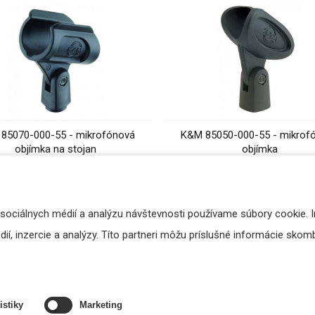
85070-000-55 - mikrofónová
K&M 85050-000-55 - mikrof
objímka na stojan
objímka
4,00 €
3,28 €
s DPH
s DPH
DO KOŠÍKA
DO KOŠÍKA
 sociálnych médií a analýzu návštevnosti používame súbory cookie. 
í, inzercie a analýzy. Títo partneri môžu príslušné informácie skombi
istiky
Marketing