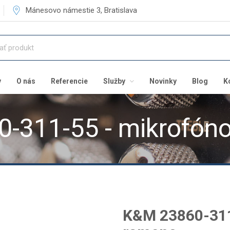
Mánesovo námestie 3, Bratislava
v
O nás
Referencie
Služby
Novinky
Blog
K
-311-55 - mikrofón
K&M 23860-311