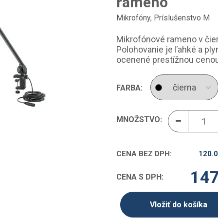
rameno
Mikrofóny
,
Príslušenstvo M
Mikrofónové rameno v čier
Polohovanie je ľahké a pl
ocenené prestížnou cenou
FARBA:
MNOŽSTVO:
CENA BEZ DPH:
120.
147
CENA S DPH:
Vložiť do košíka