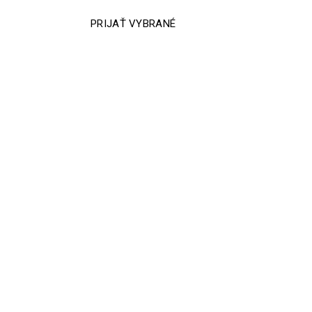
PRIJAŤ VYBRANÉ
K&M 23320-300-55 - stolový
mikrofónový stojan
38,03 €
s DPH
DO KOŠÍKA