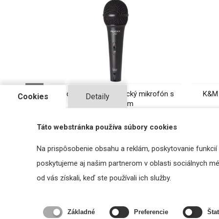
Audix F50-S - dynamický mikrofón s
K&M 
Cookies
Detaily
vypínačom
69,50 €
s DPH
Táto webstránka používa súbory cookies
DO KOŠÍKA
Na prispôsobenie obsahu a reklám, poskytovanie funkcií
poskytujeme aj našim partnerom v oblasti sociálnych médi
od vás získali, keď ste používali ich služby.
Podobné produkty
Základné
Preferencie
Štat