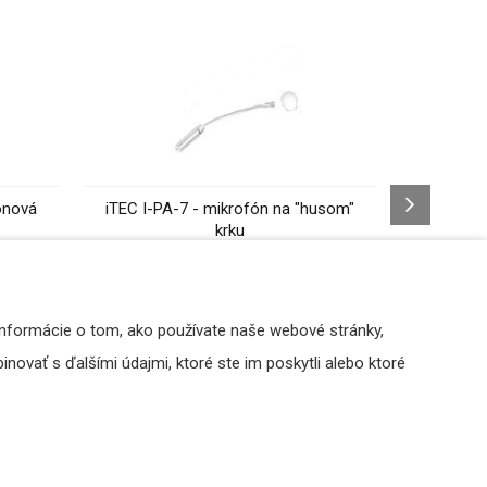
ónová
iTEC I-PA-7 - mikrofón na "husom"
krku
146,42 €
s DPH
DO KOŠÍKA
Informácie o tom, ako používate naše webové stránky,
novať s ďalšími údajmi, ktoré ste im poskytli alebo ktoré