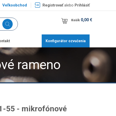
Veľkoobchod
Registrovať
alebo
Prihlásiť
0,00 €
Košík
ontakt
Konfigurátor ozvučenia
ové rameno
-55 - mikrofónové