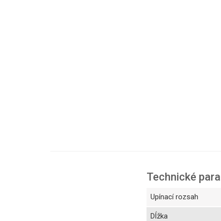
Technické par
Upínací rozsah
Dĺžka