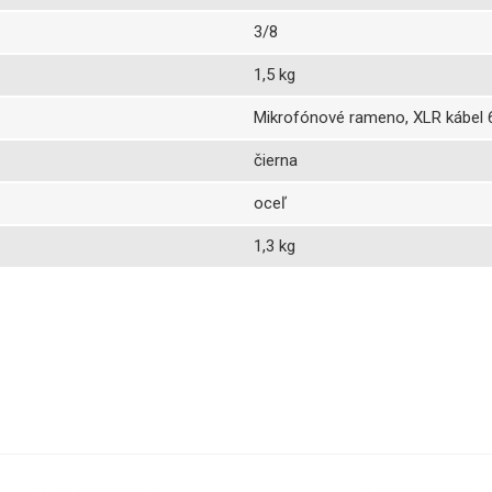
3/8
1,5 kg
Mikrofónové rameno, XLR kábel
čierna
oceľ
1,3 kg