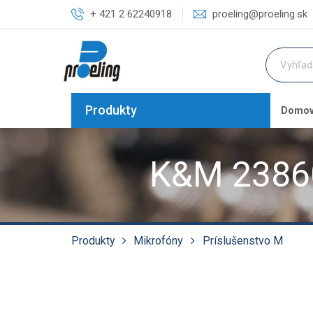
+ 421 2 62240918
proeling@proeling.sk
Produkty
Domo
K&M 23860
Produkty
Mikrofóny
Príslušenstvo M