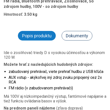
FM rádiá, Bluetooth prehrávače, Zosilňovače, So
zdrojom hudby, 100V - so zdrojom hudby
Hmotnosť:
3.50 kg
Popis produktu
Dokumenty
Ide o zosilňovač triedy D s vysokou účinnosťou a výkonom
120 W.
Možete hrať z nasledujúcich hudobných zdrojov:
zabudovaný prehrávač, viete prehrať hudbu z USB kľúča
AUX vstup - akýkoľvej iný zdroj zvuku pripojený cez 2x
RCA
FM rádio (v zabudovanom prehrávači)
Má 100V aj nízkoimpedančný výstup, fantómové napájanie a
tiež funkciu ovládania basov a výšok.
Na prednom paneli nájdeme
(zľava doprava)