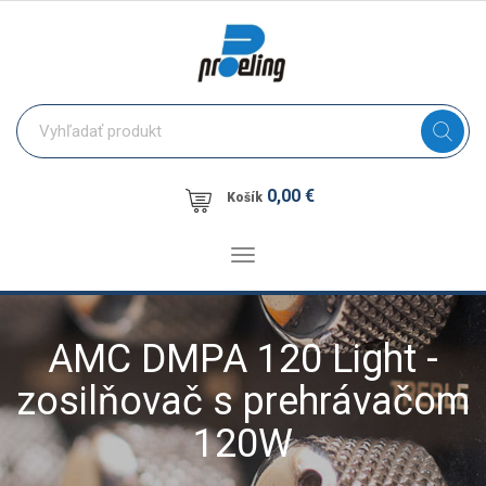
0,00 €
Košík
Toggle
navigation
AMC DMPA 120 Light -
zosilňovač s prehrávačom
120W