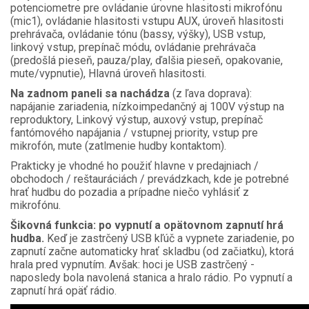
potenciometre pre ovládanie úrovne hlasitosti mikrofónu
(mic1), ovládanie hlasitosti vstupu AUX, úroveň hlasitosti
prehrávača, ovládanie tónu (bassy, výšky), USB vstup,
linkový vstup, prepínač módu, ovládanie prehrávača
(predošlá pieseň, pauza/play, ďalšia pieseň, opakovanie,
mute/vypnutie), Hlavná úroveň hlasitosti.
Na zadnom paneli sa nachádza
(z ľava doprava):
napájanie zariadenia, nízkoimpedančný aj 100V výstup na
reproduktory, Linkový výstup, auxový vstup, prepínač
fantómového napájania / vstupnej priority, vstup pre
mikrofón, mute (zatlmenie hudby kontaktom).
Prakticky je vhodné ho použiť hlavne v predajniach /
obchodoch / reštauráciách / prevádzkach, kde je potrebné
hrať hudbu do pozadia a prípadne niečo vyhlásiť z
mikrofónu.
Šikovná funkcia: po vypnutí a opätovnom zapnutí hrá
hudba.
Keď je zastrčený USB kľúč a vypnete zariadenie, po
zapnutí začne automaticky hrať skladbu (od začiatku), ktorá
hrala pred vypnutím. Avšak: hoci je USB zastrčený -
naposledy bola navolená stanica a hralo rádio. Po vypnutí a
zapnutí hrá opäť rádio.