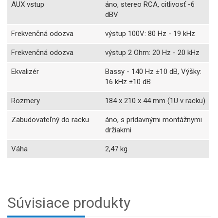
AUX vstup
áno, stereo RCA, citlivosť -6
dBV
Frekvenčná odozva
výstup 100V: 80 Hz - 19 kHz
Frekvenčná odozva
výstup 2 Ohm: 20 Hz - 20 kHz
Ekvalizér
Bassy - 140 Hz ±10 dB, Výšky:
16 kHz ±10 dB
Rozmery
184 x 210 x 44 mm (1U v racku)
Zabudovateľný do racku
áno, s prídavnými montážnymi
držiakmi
Váha
2,47 kg
Súvisiace produkty