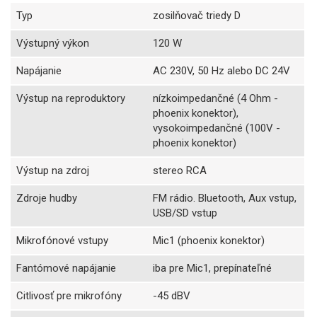
Typ
zosilňovač triedy D
Výstupný výkon
120 W
Napájanie
AC 230V, 50 Hz alebo DC 24V
Výstup na reproduktory
nízkoimpedančné (4 Ohm -
phoenix konektor),
vysokoimpedančné (100V -
phoenix konektor)
Výstup na zdroj
stereo RCA
Zdroje hudby
FM rádio. Bluetooth, Aux vstup,
USB/SD vstup
Mikrofónové vstupy
Mic1 (phoenix konektor)
Fantómové napájanie
iba pre Mic1, prepínateľné
Citlivosť pre mikrofóny
-45 dBV