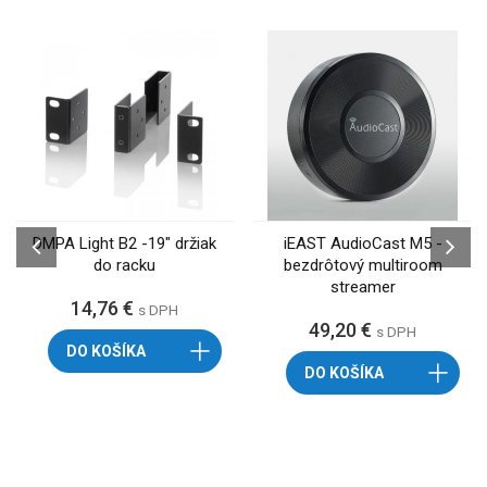
DMPA Light B2 -19" držiak
iEAST AudioCast M5 -
do racku
bezdrôtový multiroom
streamer
14,76 €
s DPH
49,20 €
s DPH
DO KOŠÍKA
DO KOŠÍKA