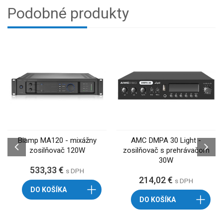
Podobné produkty
Biamp MA120 - mixážny
AMC DMPA 30 Light -
zosilňovač 120W
zosilňovač s prehrávačom
30W
533,33 €
s DPH
214,02 €
s DPH
DO KOŠÍKA
DO KOŠÍKA