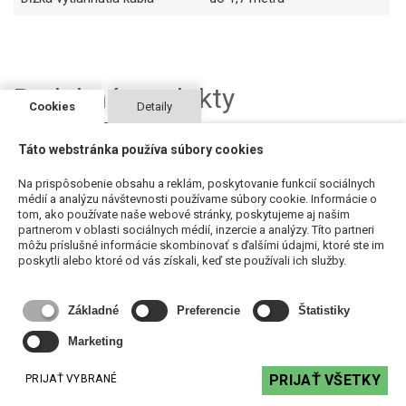
Podobné produkty
Cookies
Detaily
Táto webstránka používa súbory cookies
Na prispôsobenie obsahu a reklám, poskytovanie funkcií sociálnych
médií a analýzu návštevnosti používame súbory cookie. Informácie o
tom, ako používate naše webové stránky, poskytujeme aj našim
partnerom v oblasti sociálnych médií, inzercie a analýzy. Títo partneri
môžu príslušné informácie skombinovať s ďalšími údajmi, ktoré ste im
poskytli alebo ktoré od vás získali, keď ste používali ich služby.
Základné
Preferencie
Štatistiky
Biamp EasyConnect - hub pre pripojenie periférií
Marketing
Cena na vyžiadanie
PRIJAŤ VŠETKY
PRIJAŤ VYBRANÉ
VYŽIADAŤ