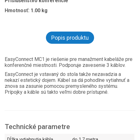
Príslušenstvo konferencie
Hmotnosť:
1.00 kg
Popis produktu
EasyConnect MC1 je riešenie pre manažment kabeláže pre
konferenčné miestnosti. Podporuje zavesenie 3 káblov.
EasyConnect je vstavaný do stola takže nezavadzia a
nekazí estetický dojem. Kábel sa dá pohodlne vytiahnuť a
znova sa zasunie pomocou premysleného systému.
Prípojky a káble sú takto veľmi dobre prístupné.
Technické parametre
Dĺžka vytiahnutia kábla
do 1,7 metra