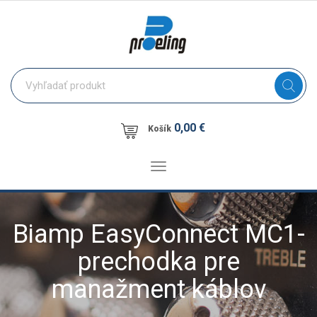
0,00 €
Košík
Toggle
navigation
Biamp EasyConnect MC1-
prechodka pre
manažment káblov