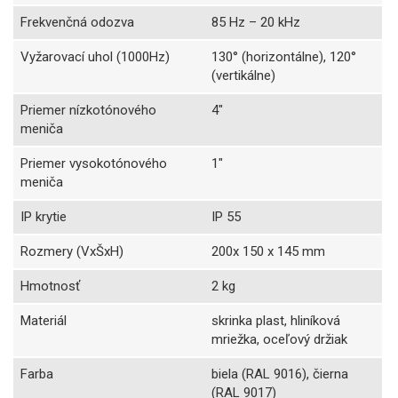
Frekvenčná odozva
85 Hz – 20 kHz
Vyžarovací uhol (1000Hz)
130° (horizontálne), 120°
(vertikálne)
Priemer nízkotónového
4"
meniča
Priemer vysokotónového
1"
meniča
IP krytie
IP 55
Rozmery (VxŠxH)
200x 150 x 145 mm
Hmotnosť
2 kg
Materiál
skrinka plast, hliníková
mriežka, oceľový držiak
Farba
biela (RAL 9016), čierna
(RAL 9017)