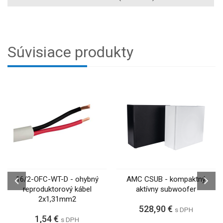
Súvisiace produkty
16/2-OFC-WT-D - ohybný
AMC CSUB - kompaktný
reproduktorový kábel
aktívny subwoofer
2x1,31mm2
528,90 €
s DPH
1,54 €
s DPH