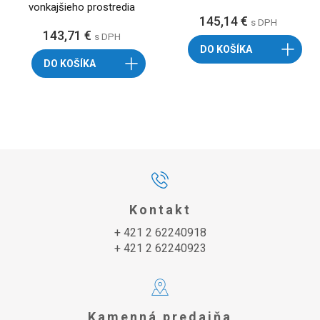
vonkajšieho prostredia
145,14 €
s DPH
143,71 €
s DPH
DO KOŠÍKA
DO KOŠÍKA
Kontakt
+ 421 2 62240918
+ 421 2 62240923
Kamenná predajňa