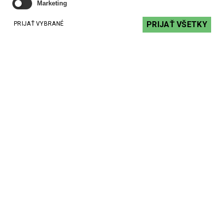
Marketing
PRIJAŤ VŠETKY
PRIJAŤ VYBRANÉ
EV-EVAC 1 - stanička pre hlásenia
399,75 €
s DPH
DO KOŠÍKA
Kontakt
+ 421 2 62240918
+ 421 2 62240923