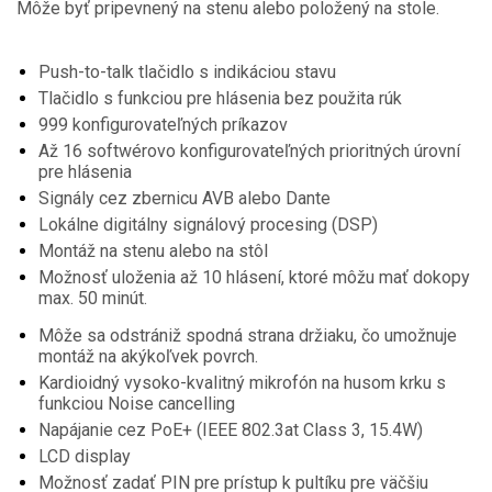
Môže byť pripevnený na stenu alebo položený na stole.
Push-to-talk tlačidlo s indikáciou stavu
Tlačidlo s funkciou pre hlásenia bez použita rúk
999 konfigurovateľných príkazov
Až 16 softwérovo konfigurovateľných prioritných úrovní
pre hlásenia
Signály cez zbernicu AVB alebo Dante
Lokálne digitálny signálový procesing (DSP)
Montáž na stenu alebo na stôl
Možnosť uloženia až 10 hlásení, ktoré môžu mať dokopy
max. 50 minút.
Môže sa odstrániž spodná strana držiaku, čo umožnuje
montáž na akýkoľvek povrch.
Kardioidný vysoko-kvalitný mikrofón na husom krku s
funkciou Noise cancelling
Napájanie cez PoE+ (IEEE 802.3at Class 3, 15.4W)
LCD display
Možnosť zadať PIN pre prístup k pultíku pre väčšiu