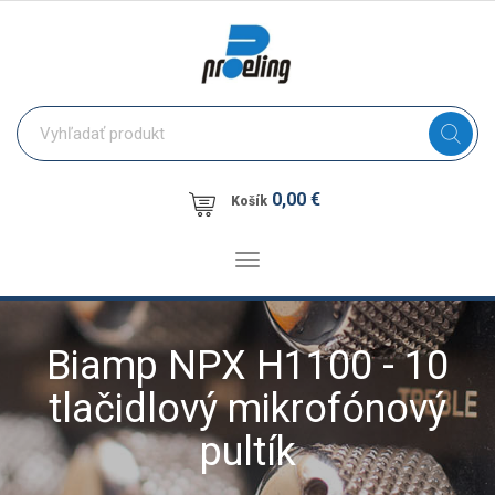
0,00 €
Košík
Toggle
navigation
Biamp NPX H1100 - 10
tlačidlový mikrofónový
pultík