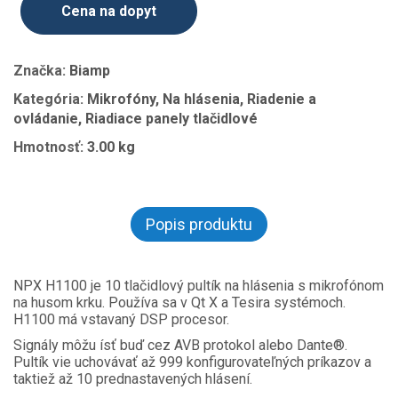
Cena na dopyt
Značka:
Biamp
Kategória:
Mikrofóny, Na hlásenia, Riadenie a
ovládanie, Riadiace panely tlačidlové
Hmotnosť:
3.00 kg
Popis produktu
NPX H1100 je 10 tlačidlový pultík na hlásenia s mikrofónom
na husom krku. Používa sa v Qt X a Tesira systémoch.
H1100 má vstavaný DSP procesor.
Signály môžu ísť buď cez AVB protokol alebo Dante®.
Pultík vie uchovávať až 999 konfigurovateľných príkazov a
taktiež až 10 prednastavených hlásení.