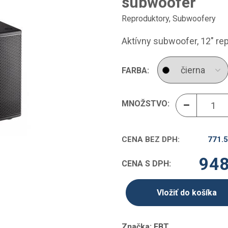
subwoofer
Reproduktory
,
Subwoofery
Aktívny subwoofer, 12" re
FARBA:
MNOŽSTVO:
CENA BEZ DPH:
771.
948
CENA S DPH:
Vložiť do košíka
Značka:
FBT