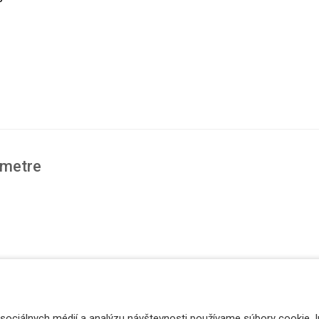
ametre
 sociálnych médií a analýzu návštevnosti používame súbory cookie. 