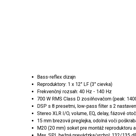
Bass-reflex dizajn
Reproduktory: 1 x 12" LF (3" cievka)
Frekvenčný rozsah: 40 Hz - 140 Hz
700 W RMS Class D zosilňovačom (peak: 140
DSP s 8 presetmi, low-pass filter s 2 nastave
Stereo XLR I/O, volume, EQ, delay, fázové otoč
15 mm brezová preglejka, odolná voči poškrab
M20 (20 mm) soket pre montáž reproduktoru a 
Max. SPL bežná prevádzka/vrchol: 132/135 d