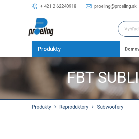
+ 421 2 62240918
proeling@proeling.sk
Produkty
Domo
FBT SUBLI
Produkty
Reproduktory
Subwoofery