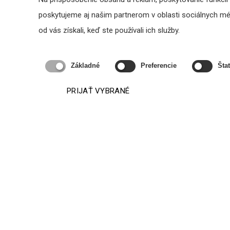
poskytujeme aj našim partnerom v oblasti sociálnych médi
od vás získali, keď ste používali ich služby.
Základné
Preferencie
Štat
PRIJAŤ VYBRANÉ
TS-C 30-700/T-EN54 – stĺpový
Bia
reproduktor
Cena na vyžiadanie
VYŽIADAŤ