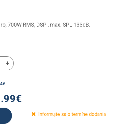
pro, 700W RMS, DSP , max. SPL 133dB.
54
€
.99
€
Informujte sa o termíne dodania