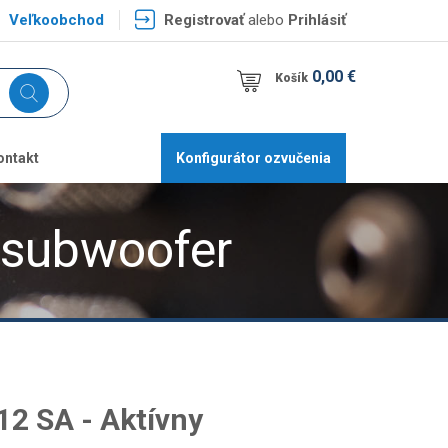
Veľkoobchod
Registrovať
alebo
Prihlásiť
0,00 €
Košík
ontakt
Konfigurátor ozvučenia
 subwoofer
2 SA - Aktívny