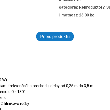
Kategória:
Reproduktory, 
Hmotnosť:
23.00 kg
Popis produktu
0 W)
niami frekvenčného prechodu, delay od 0,25 m do 3,5 m
enie o 0 - 180°
aniu
2 hliníkové rúčky
B