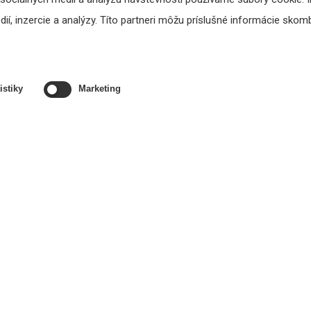
í, inzercie a analýzy. Títo partneri môžu príslušné informácie skombi
istiky
Marketing
mp MPLT62-G - dvojpásmový
Triangle Borea BR08 - pá
tlakový reproduktor
podlahových reproduktor
374,09 €
1098,00 €
s DPH
s DPH
DO KOŠÍKA
DO KOŠÍKA