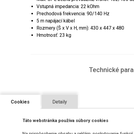
Vstupná impedancia: 22 kOhm
Prechodová frekvencia: 90/140 Hz
5 m napájací kábel
Rozmery (Š x V x H, mm): 430 x 447 x 480
Hmotnosť: 23 kg
Technické par
Cookies
Detaily
Odporúčané produkty
Táto webstránka používa súbory cookies
Na prispôsobenie obsahu a reklám, poskytovanie funkcií