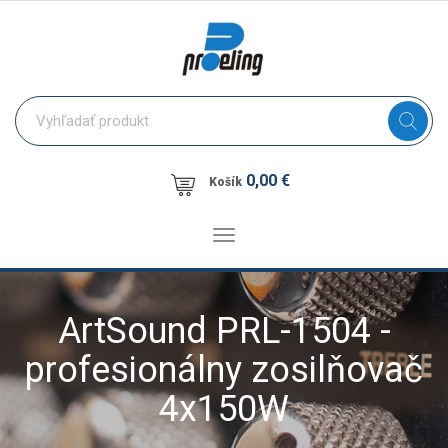
0,00 €
Košík
Toggle
navigation
ArtSound PRL-1504 -
profesionálny zosilňovač
4x150W