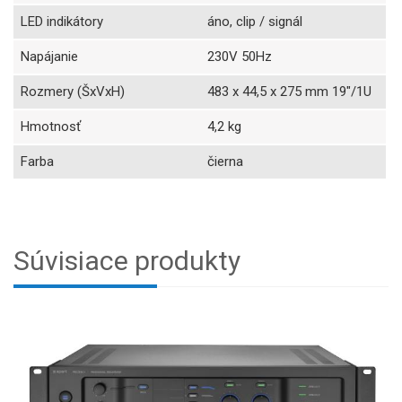
LED indikátory
áno, clip / signál
Napájanie
230V 50Hz
Rozmery (ŠxVxH)
483 x 44,5 x 275 mm 19"/1U
Hmotnosť
4,2 kg
Farba
čierna
Súvisiace produkty