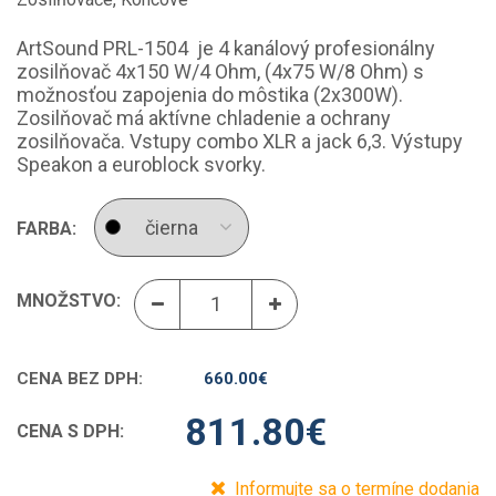
ArtSound PRL-1504 je 4 kanálový profesionálny
zosilňovač 4x150 W/4 Ohm, (4x75 W/8 Ohm) s
možnosťou zapojenia do môstika (2x300W).
Zosilňovač má aktívne chladenie a ochrany
zosilňovača. Vstupy combo XLR a jack 6,3. Výstupy
Speakon a euroblock svorky.
FARBA:
MNOŽSTVO:
CENA BEZ DPH:
660.00
€
811.80
€
CENA S DPH:
Informujte sa o termíne dodania