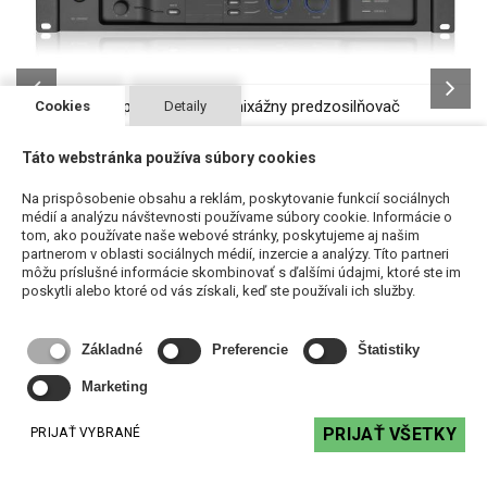
Biamp PREZONE1 - mixážny predzosilňovač
Cookies
Detaily
523,49 €
s DPH
Táto webstránka používa súbory cookies
DO KOŠÍKA
Na prispôsobenie obsahu a reklám, poskytovanie funkcií sociálnych
médií a analýzu návštevnosti používame súbory cookie. Informácie o
tom, ako používate naše webové stránky, poskytujeme aj našim
partnerom v oblasti sociálnych médií, inzercie a analýzy. Títo partneri
môžu príslušné informácie skombinovať s ďalšími údajmi, ktoré ste im
poskytli alebo ktoré od vás získali, keď ste používali ich služby.
Podobné produkty
Základné
Preferencie
Štatistiky
Marketing
PRIJAŤ VŠETKY
PRIJAŤ VYBRANÉ