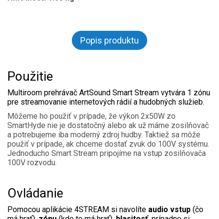
Popis produktu
Použitie
Multiroom prehrávač ArtSound Smart Stream vytvára 1 zónu
pre streamovanie internetových rádií a hudobných služieb.
Môžeme ho použiť v prípade, že výkon 2x50W zo
SmartHyde nie je dostatočný alebo ak už máme zosilňovač
a potrebujeme iba moderný zdroj hudby. Taktiež sa môže
použiť v prípade, ak chceme dostať zvuk do 100V systému.
Jednoducho Smart Stream pripojíme na vstup zosilňovača
100V rozvodu.
Ovládanie
Pomocou aplikácie 4STREAM si navolíte
audio vstup
(čo
má hrať),
zónu
(kde to má hrať),
hlasitosť
, prípadne si