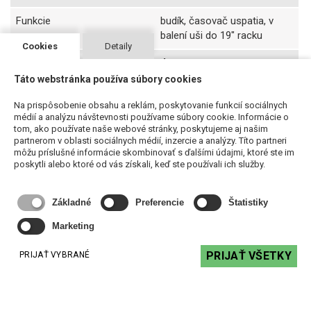
Funkcie
budík, časovač uspatia, v
balení uši do 19" racku
Cookies
Detaily
Aplikácia pre obsluhu
4stream
Táto webstránka používa súbory cookies
Rozmery (VxŠxH)
41 x 148 mm x 120 mm
Na prispôsobenie obsahu a reklám, poskytovanie funkcií sociálnych
Hmotnosť
0,37 kg netto
médií a analýzu návštevnosti používame súbory cookie. Informácie o
tom, ako používate naše webové stránky, poskytujeme aj našim
partnerom v oblasti sociálnych médií, inzercie a analýzy. Títo partneri
môžu príslušné informácie skombinovať s ďalšími údajmi, ktoré ste im
poskytli alebo ktoré od vás získali, keď ste používali ich služby.
Súvisiace produkty
Základné
Preferencie
Štatistiky
Marketing
PRIJAŤ VŠETKY
PRIJAŤ VYBRANÉ