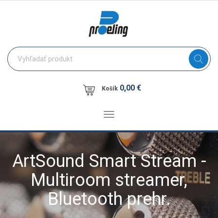
0,00 €
Košík
Toggle
navigation
ArtSound Smart Stream -
Multiroom streamer,
Bluetooth prehr.