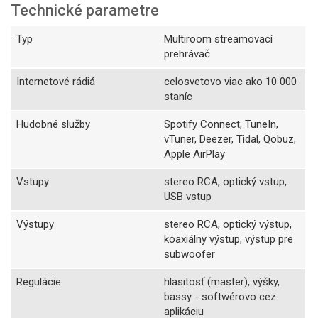
Technické parametre
Typ
Multiroom streamovací
prehrávač
Internetové rádiá
celosvetovo viac ako 10 000
staníc
Hudobné služby
Spotify Connect, TuneIn,
vTuner, Deezer, Tidal, Qobuz,
Apple AirPlay
Vstupy
stereo RCA, optický vstup,
USB vstup
Výstupy
stereo RCA, optický výstup,
koaxiálny výstup, výstup pre
subwoofer
Regulácie
hlasitosť (master), výšky,
bassy - softwérovo cez
aplikáciu