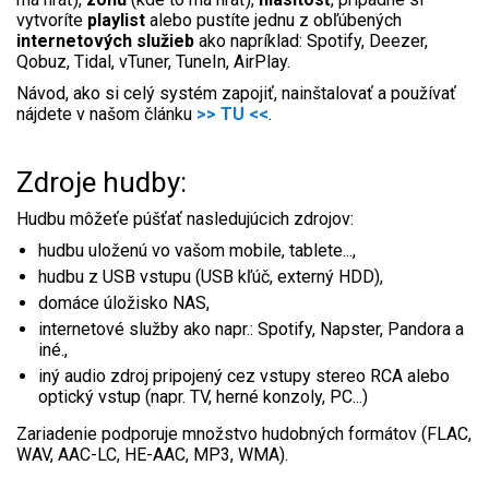
vytvoríte
playlist
alebo pustíte jednu z obľúbených
internetových služieb
ako napríklad:
Spotify, Deezer,
Qobuz, Tidal, vTuner, TuneIn, AirPlay.
Návod, ako si celý systém zapojiť, nainštalovať a používať
nájdete v našom článku
>> TU <<
.
Zdroje hudby:
Hudbu môžeťe púšťať nasledujúcich zdrojov:
hudbu uloženú vo vašom mobile, tablete...,
hudbu z USB vstupu (USB kľúč, externý HDD),
domáce úložisko NAS,
internetové služby ako napr.: Spotify, Napster, Pandora a
iné.,
iný audio zdroj pripojený cez vstupy stereo RCA alebo
optický vstup (napr. TV, herné konzoly, PC...)
Zariadenie podporuje množstvo hudobných formátov (FLAC,
WAV, AAC-LC, HE-AAC, MP3, WMA)
.