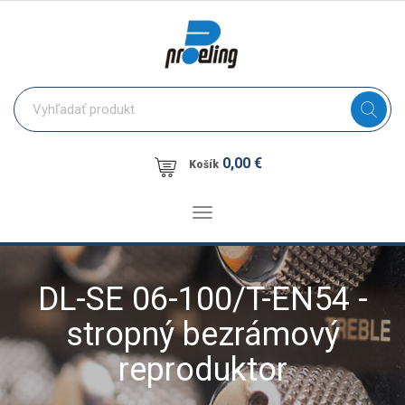
0,00 €
Košík
Toggle
navigation
DL-SE 06-100/T-EN54 -
stropný bezrámový
reproduktor