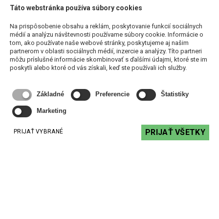
Technické parametre
Táto webstránka používa súbory cookies
Na prispôsobenie obsahu a reklám, poskytovanie funkcií sociálnych
médií a analýzu návštevnosti používame súbory cookie. Informácie o
tom, ako používate naše webové stránky, poskytujeme aj našim
partnerom v oblasti sociálnych médií, inzercie a analýzy. Títo partneri
Súvisiace produkty
môžu príslušné informácie skombinovať s ďalšími údajmi, ktoré ste im
poskytli alebo ktoré od vás získali, keď ste používali ich služby.
Základné
Preferencie
Štatistiky
Marketing
PRIJAŤ VŠETKY
PRIJAŤ VYBRANÉ
Biamp TesiraLUX IDH-1 - video kóder
2868,36 €
s DPH