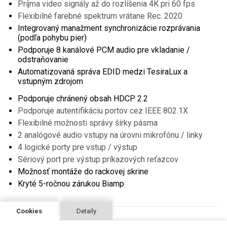
Príjma video signály až do rozlíšenia 4K pri 60 fps
Flexibilné farebné spektrum vrátane Rec. 2020
Integrovaný manažment synchronizácie rozprávania
(podľa pohybu pier)
Podporuje 8 kanálové PCM audio pre vkladanie /
odstraňovanie
Automatizovaná správa EDID medzi TesiraLux a
vstupným zdrojom
Podporuje chránený obsah HDCP 2.2
Podporuje autentifikáciu portov cez IEEE 802.1X
Flexibilné možnosti správy šírky pásma
2 analógové audio vstupy na úrovni mikrofónu / linky
4 logické porty pre vstup / výstup
Sériový port pre výstup príkazových reťazcov
Možnosť montáže do rackovej skrine
Kryté 5-ročnou zárukou Biamp
Cookies
Detaily