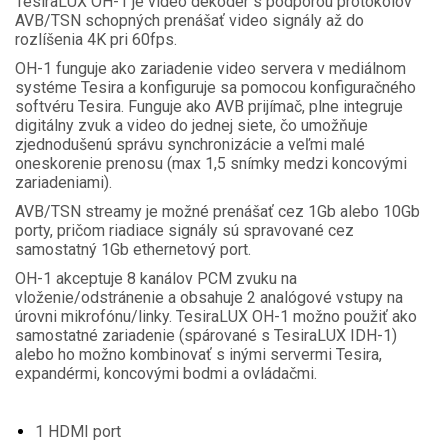
TesiraLUX OH-1 je video dekodér s podporou protokolov
AVB/TSN schopných prenášať video signály až do
rozlíšenia 4K pri 60fps.
OH-1 funguje ako zariadenie video servera v mediálnom
systéme Tesira a konfiguruje sa pomocou konfiguračného
softvéru Tesira. Funguje ako AVB prijímač, plne integruje
digitálny zvuk a video do jednej siete, čo umožňuje
zjednodušenú správu synchronizácie a veľmi malé
oneskorenie prenosu (max 1,5 snímky medzi koncovými
zariadeniami).
AVB/TSN streamy je možné prenášať cez 1Gb alebo 10Gb
porty, pričom riadiace signály sú spravované cez
samostatný 1Gb ethernetový port.
OH-1 akceptuje 8 kanálov PCM zvuku na
vloženie/odstránenie a obsahuje 2 analógové vstupy na
úrovni mikrofónu/linky. TesiraLUX OH-1 možno použiť ako
samostatné zariadenie (spárované s TesiraLUX IDH-1)
alebo ho možno kombinovať s inými servermi Tesira,
expandérmi, koncovými bodmi a ovládačmi.
1 HDMI port