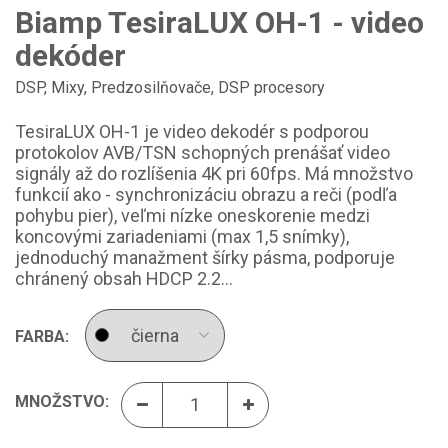
Biamp TesiraLUX OH-1 - video
dekóder
DSP, Mixy, Predzosilňovače
,
DSP procesory
TesiraLUX OH-1 je video dekodér s podporou
protokolov AVB/TSN schopných prenášať video
signály až do rozlíšenia 4K pri 60fps. Má množstvo
funkcií ako - synchronizáciu obrazu a reči (podľa
pohybu pier), veľmi nízke oneskorenie medzi
koncovými zariadeniami (max 1,5 snímky),
jednoduchý manažment šírky pásma, podporuje
chránený obsah HDCP 2.2...
FARBA:
MNOŽSTVO: