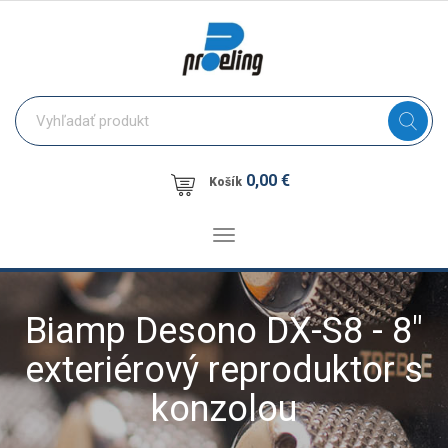
0,00 €
Košík
Toggle
navigation
Biamp Desono DX-S8 - 8"
exteriérový reproduktor s
konzolou