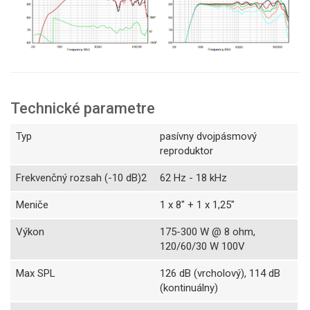
Technické parametre
Typ
pasívny dvojpásmový
reproduktor
Frekvenčný rozsah (-10 dB)2
62 Hz - 18 kHz
Meniče
1 x 8" + 1 x 1,25"
Výkon
175-300 W @ 8 ohm,
120/60/30 W 100V
Max SPL
126 dB (vrcholový), 114 dB
(kontinuálny)