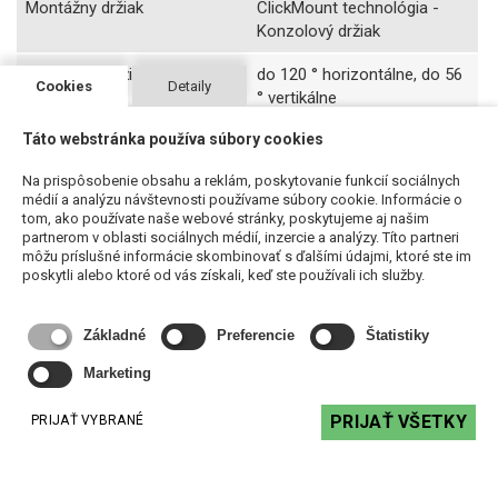
Montážny držiak
ClickMount technológia -
Konzolový držiak
Konzolový držiak - montážny
do 120 ° horizontálne, do 56
Cookies
Detaily
uhol
° vertikálne
Táto webstránka používa súbory cookies
Rozmery (V x Š x H)
385 x 225 x 260 mm
Na prispôsobenie obsahu a reklám, poskytovanie funkcií sociálnych
Váha
7,71 kg
médií a analýzu návštevnosti používame súbory cookie. Informácie o
tom, ako používate naše webové stránky, poskytujeme aj našim
Farba
čierna , biela
partnerom v oblasti sociálnych médií, inzercie a analýzy. Títo partneri
môžu príslušné informácie skombinovať s ďalšími údajmi, ktoré ste im
poskytli alebo ktoré od vás získali, keď ste používali ich služby.
Základné
Preferencie
Štatistiky
Súvisiace produkty
Marketing
PRIJAŤ VŠETKY
PRIJAŤ VYBRANÉ