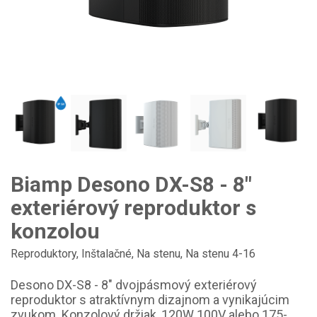
Biamp Desono DX-S8 - 8"
exteriérový reproduktor s
konzolou
Reproduktory
,
Inštalačné
,
Na stenu
,
Na stenu 4-16
Desono DX-S8 - 8" dvojpásmový exteriérový
reproduktor s atraktívnym dizajnom a vynikajúcim
zvukom. Konzolový držiak, 120W 100V alebo 175-