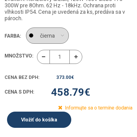
300W pre 8Ohm. 62 Hz - 18kHz. Ochrana proti
vlhkosti IP54. Cena je uvedená za ks, predáva sa v
pároch.
FARBA:
MNOŽSTVO:
CENA BEZ DPH:
373.00
€
458.79
€
CENA S DPH:
Informujte sa o termíne dodania
Vložiť do košíka