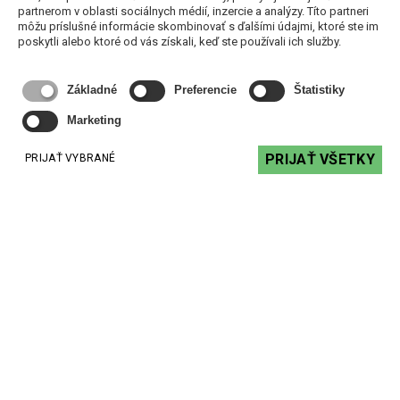
partnerom v oblasti sociálnych médií, inzercie a analýzy. Títo partneri
môžu príslušné informácie skombinovať s ďalšími údajmi, ktoré ste im
poskytli alebo ktoré od vás získali, keď ste používali ich služby.
Základné
Preferencie
Štatistiky
Marketing
PRIJAŤ VŠETKY
PRIJAŤ VYBRANÉ
ArtSound Happi HPRO550 - stropný stereo kvalitný
reproduktor
207,87 €
s DPH
DO KOŠÍKA