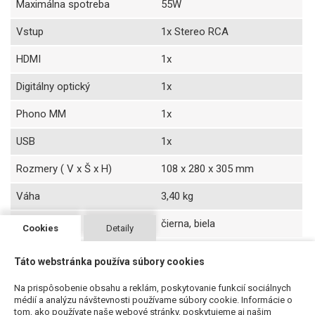
Maximálna spotreba
55W
Vstup
1x Stereo RCA
HDMI
1x
Digitálny optický
1x
Phono MM
1x
USB
1x
Rozmery ( V x Š x H)
108 x 280 x 305 mm
Váha
3,40 kg
Farba
čierna, biela
Cookies
Detaily
Táto webstránka používa súbory cookies
Na prispôsobenie obsahu a reklám, poskytovanie funkcií sociálnych
Súvisiace produkty
médií a analýzu návštevnosti používame súbory cookie. Informácie o
tom, ako používate naše webové stránky, poskytujeme aj našim