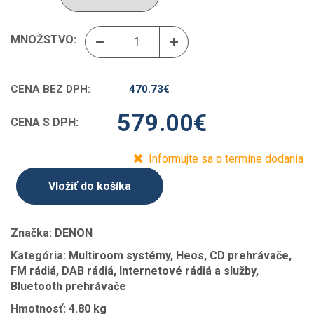
MNOŽSTVO:
CENA BEZ DPH:
470.73
€
579.00
€
CENA S DPH:
Informujte sa o termíne dodania
Vložiť do košíka
Značka:
DENON
Kategória:
Multiroom systémy, Heos, CD prehrávače,
FM rádiá, DAB rádiá, Internetové rádiá a služby,
Bluetooth prehrávače
Hmotnosť:
4.80 kg