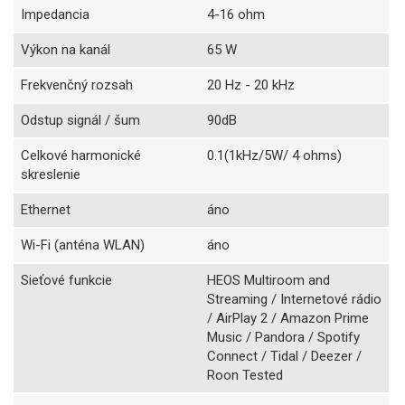
Impedancia
4-16 ohm
Výkon na kanál
65 W
Frekvenčný rozsah
20 Hz - 20 kHz
Odstup signál / šum
90dB
Celkové harmonické
0.1(1kHz/5W/ 4 ohms)
skreslenie
Ethernet
áno
Wi-Fi (anténa WLAN)
áno
Sieťové funkcie
HEOS Multiroom and
Streaming / Internetové rádio
/ AirPlay 2 / Amazon Prime
Music / Pandora / Spotify
Connect / Tidal / Deezer /
Roon Tested