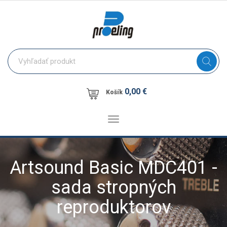
0,00 €
Košík
Toggle
navigation
Artsound Basic MDC401 -
sada stropných
reproduktorov