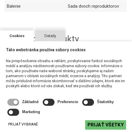
Balenie
Sada dvoch reproduktorov
Cookies
Detaily
Súvisiace produkty
Táto webstránka používa súbory cookies
Na prispôsobenie obsahu a reklám, poskytovanie funkcií sociálnych
médií a analýzu návštevnosti používame súbory cookie. Informácie o
tom, ako používate naše webové stránky, poskytujeme aj našim
partnerom v oblasti sociálnych médií, inzercie a analýzy. Títo partneri
môžu príslušné informácie skombinovať s ďalšími údajmi, ktoré ste im
poskytli alebo ktoré od vás získali, keď ste používali ich služby.
Základné
Preferencie
Štatistiky
Marketing
16/2-OFC-WT-D - ohybný reproduktorový kábel 2x1,31mm2
PRIJAŤ VŠETKY
PRIJAŤ VYBRANÉ
1,54 €
s DPH