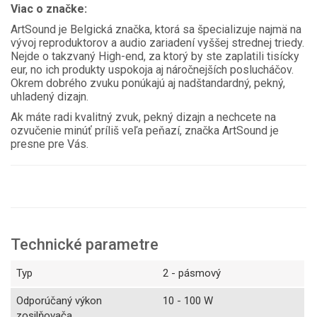
Viac o značke:
ArtSound je Belgická značka, ktorá sa špecializuje najmä na
vývoj reproduktorov a audio zariadení vyššej strednej triedy.
Nejde o takzvaný High-end, za ktorý by ste zaplatili tisícky
eur, no ich produkty uspokoja aj náročnejších poslucháčov.
Okrem dobrého zvuku ponúkajú aj nadštandardný, pekný,
uhladený dizajn.
Ak máte radi kvalitný zvuk, pekný dizajn a nechcete na
ozvučenie minúť príliš veľa peňazí, značka ArtSound je
presne pre Vás.
Technické parametre
Typ
2 - pásmový
Odporúčaný výkon
10 - 100 W
zosilňovača