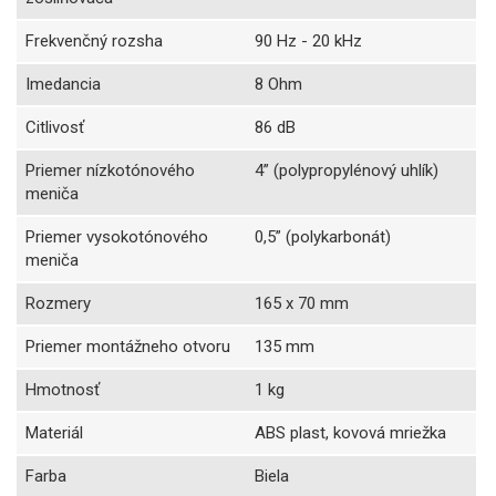
Frekvenčný rozsha
90 Hz - 20 kHz
Imedancia
8 Ohm
Citlivosť
86 dB
Priemer nízkotónového
4” (polypropylénový uhlík)
meniča
Priemer vysokotónového
0,5” (polykarbonát)
meniča
Rozmery
165 x 70 mm
Priemer montážneho otvoru
135 mm
Hmotnosť
1 kg
Materiál
ABS plast, kovová mriežka
Farba
Biela