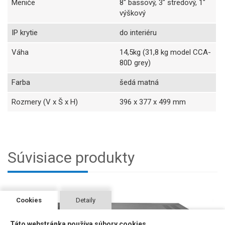
Meniče
8" bassový, 3" stredový, 1"
výškový
IP krytie
do interiéru
Váha
14,5kg (31,8 kg model CCA-
80D grey)
Farba
šedá matná
Rozmery (V x Š x H)
396 x 377 x 499 mm
Súvisiace produkty
Cookies
Detaily
Táto webstránka používa súbory cookies