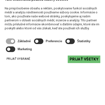
Na prispôsobenie obsahu a reklám, poskytovanie funkcií sociálnych
médií a analýzu návštevnosti používame súbory cookie. Informácie o
tom, ako používate naše webové stránky, poskytujeme aj našim
partnerom v oblasti sociálnych médií, inzercie a analýzy. Títo partneri
môžu príslušné informácie skombinovať s ďalšími údajmi, ktoré ste im
Biamp MA120 - mixážny zosilňovač 120W
poskytli alebo ktoré od vás získali, keď ste používali ich služby.
533,33 €
s DPH
Základné
Preferencie
Štatistiky
DO KOŠÍKA
Marketing
PRIJAŤ VŠETKY
PRIJAŤ VYBRANÉ
Podobné produkty