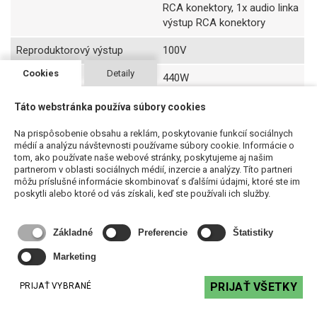
RCA konektory, 1x audio linka
výstup RCA konektory
Reproduktorový výstup
100V
Cookies
Detaily
Spotreba
440W
Rozmery
484x420x44mm
Táto webstránka používa súbory cookies
Napájanie
230V AC, 50/60Hz
Na prispôsobenie obsahu a reklám, poskytovanie funkcií sociálnych
médií a analýzu návštevnosti používame súbory cookie. Informácie o
tom, ako používate naše webové stránky, poskytujeme aj našim
Váha
7kg
partnerom v oblasti sociálnych médií, inzercie a analýzy. Títo partneri
môžu príslušné informácie skombinovať s ďalšími údajmi, ktoré ste im
poskytli alebo ktoré od vás získali, keď ste používali ich služby.
Súvisiace produkty
Základné
Preferencie
Štatistiky
Marketing
PRIJAŤ VŠETKY
PRIJAŤ VYBRANÉ