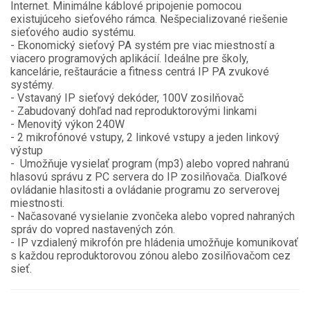
Internet. Minimálne káblové pripojenie pomocou
existujúceho sieťového rámca. Nešpecializované riešenie
sieťového audio systému.
- Ekonomický sieťový PA systém pre viac miestností a
viacero programových aplikácií. Ideálne pre školy,
kancelárie, reštaurácie a fitness centrá IP PA zvukové
systémy.
- Vstavaný IP sieťový dekóder, 100V zosilňovač
- Zabudovaný dohľad nad reproduktorovými linkami
- Menovitý výkon 240W
- 2 mikrofónové vstupy, 2 linkové vstupy a jeden linkový
výstup
-
U
možňuje vysielať program (mp3) alebo vopred nahranú
hlasovú správu z PC servera do IP zosilňovača. Diaľkové
ovládanie hlasitosti a ovládanie programu zo serverovej
miestnosti.
- Načasované vysielanie zvončeka alebo vopred nahraných
správ do vopred nastavených zón.
- IP vzdialený mikrofón pre hládenia umožňuje komunikovať
s každou reproduktorovou zónou alebo zosilňovačom cez
sieť.