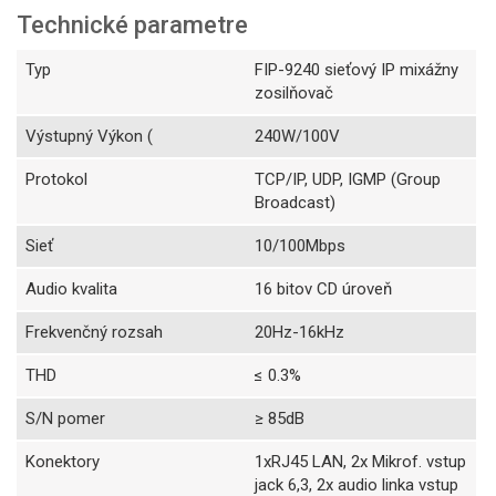
Technické parametre
Typ
FIP-9240 sieťový IP mixážny
zosilňovač
Výstupný Výkon (
240W/100V
Protokol
TCP/IP, UDP, IGMP (Group
Broadcast)
Sieť
10/100Mbps
Audio kvalita
16 bitov CD úroveň
Frekvenčný rozsah
20Hz-16kHz
THD
≤ 0.3%
S/N pomer
≥ 85dB
Konektory
1xRJ45 LAN, 2x Mikrof. vstup
jack 6,3, 2x audio linka vstup