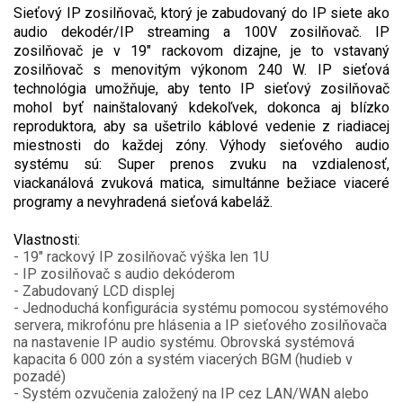
Sieťový IP zosilňovač, ktorý je zabudovaný do IP siete ako
audio dekodér/IP streaming a 100V zosilňovač. IP
zosilňovač je v 19" rackovom dizajne, je to vstavaný
zosilňovač s menovitým výkonom 240 W. IP sieťová
technológia umožňuje, aby tento IP sieťový zosilňovač
mohol byť nainštalovaný kdekoľvek, dokonca aj blízko
reproduktora, aby sa ušetrilo káblové vedenie z riadiacej
miestnosti do každej zóny. Výhody sieťového audio
systému sú: Super prenos zvuku na vzdialenosť,
viackanálová zvuková matica, simultánne bežiace viaceré
programy a nevyhradená sieťová kabeláž.
Vlastnosti:
- 19" rackový IP zosilňovač výška len 1U
- IP zosilňovač s audio dekóderom
- Zabudovaný LCD displej
- Jednoduchá konfigurácia systému pomocou systémového
servera, mikrofónu pre hlásenia a IP sieťového zosilňovača
na nastavenie IP audio systému. Obrovská systémová
kapacita 6 000 zón a systém viacerých BGM (hudieb v
pozadé)
- Systém ozvučenia založený na IP cez LAN/WAN alebo