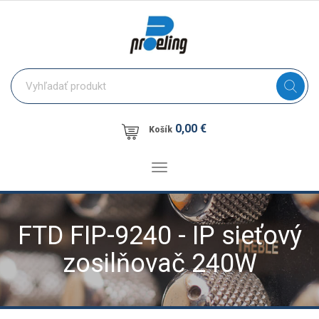
0,00 €
Košík
Toggle
navigation
FTD FIP-9240 - IP sieťový
zosilňovač 240W