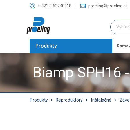
+ 421 2 62240918
proeling@proeling.sk
Produkty
Domo
Biamp SPH16 - 
Produkty
Reproduktory
Inštalačné
Záve