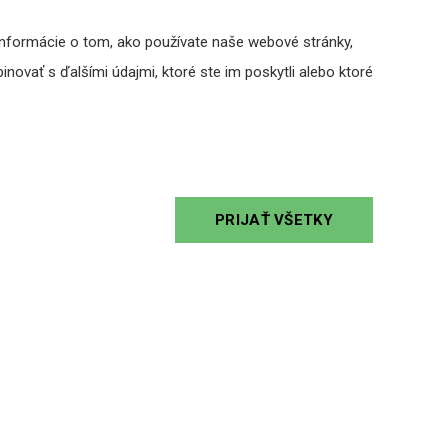
SP-1.5/2-LSZH - reproduktorový
Informácie o tom, ako používate naše webové stránky,
kábel B2ca
novať s ďalšími údajmi, ktoré ste im poskytli alebo ktoré
2,20 €
s DPH
DO KOŠÍKA
PRIJAŤ VŠETKY