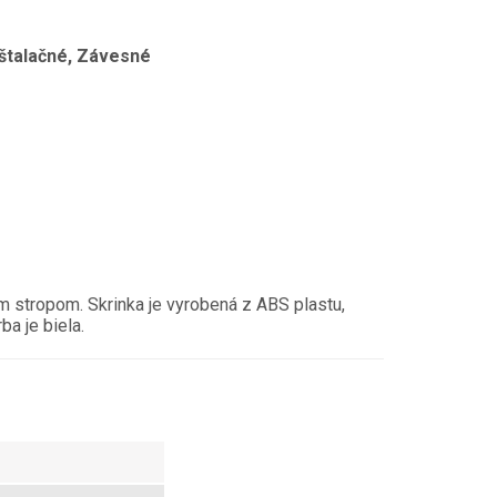
nštalačné, Závesné
m stropom. Skrinka je vyrobená z ABS plastu,
a je biela.