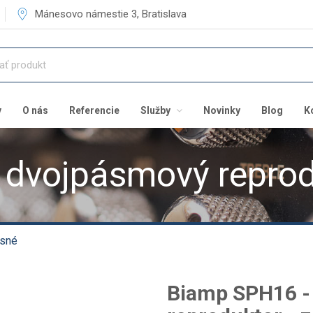
Mánesovo námestie 3, Bratislava
v
O nás
Referencie
Služby
Novinky
Blog
K
dvojpásmový reprod
sné
Biamp SPH16 -