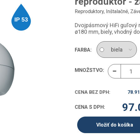
reproduktor - 
Reproduktory
,
Inštalačné
,
Záv
Dvojpásmový HiFi guľový r
ø180 mm, biely, vhodný do
FARBA:
MNOŽSTVO:
CENA BEZ DPH:
78.91
97.
CENA S DPH:
Vložiť do košíka