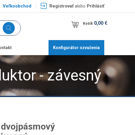
Veľkoobchod
Registrovať
alebo
Prihlásiť
0,00 €
Košík
ontakt
Konfigurátor ozvučenia
uktor - závesný
 dvojpásmový