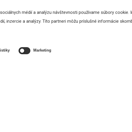
E-VOL20 - regulátor hlasitosti
Biamp MA60 zosilňovač
 sociálnych médií a analýzu návštevnosti používame súbory cookie. 
100V
í, inzercie a analýzy. Títo partneri môžu príslušné informácie skombi
24,60 €
419,18 €
s DPH
s DPH
DO KOŠÍKA
DO KOŠÍKA
istiky
Marketing