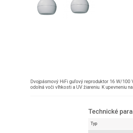
Dvojpásmový HiFi guľový reproduktor 16 W/100 V,
odolná voči vlhkosti a UV žiareniu. K upevneniu n
Technické par
Typ