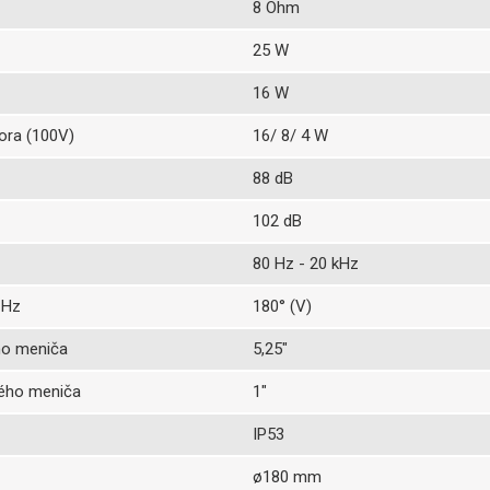
8 Ohm
25 W
16 W
ora (100V)
16/ 8/ 4 W
88 dB
102 dB
80 Hz - 20 kHz
 Hz
180° (V)
ho meniča
5,25″
ého meniča
1″
IP53
ø180 mm