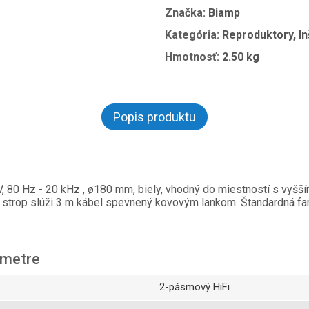
Značka:
Biamp
Kategória:
Reproduktory, I
Hmotnosť:
2.50 kg
Popis produktu
 80 Hz - 20 kHz , ø180 mm, biely, vhodný do miestností s vyšší
a strop slúži 3 m kábel spevnený kovovým lankom. Štandardná farb
ametre
2-pásmový HiFi