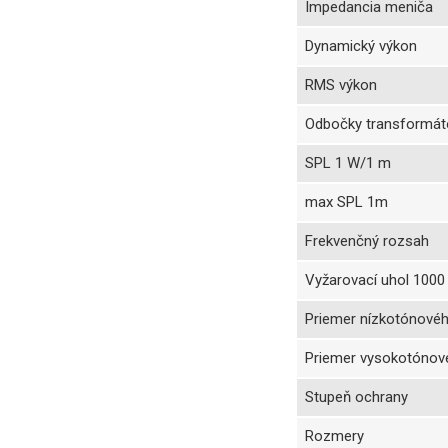
Impedancia meniča
Dynamický výkon
RMS výkon
Odbočky transformát
SPL 1 W/1 m
max SPL 1m
Frekvenčný rozsah
Vyžarovací uhol 1000
Priemer nízkotónové
Priemer vysokotónov
Stupeň ochrany
Rozmery