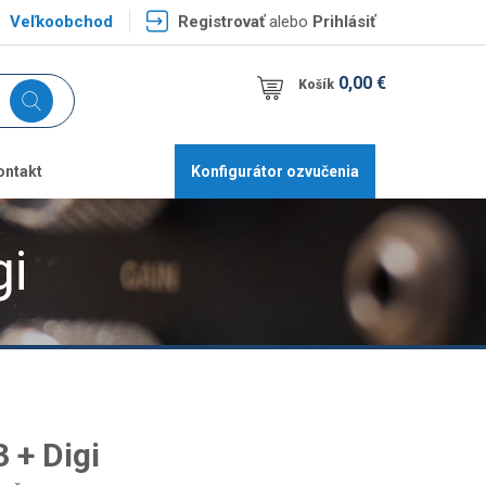
Veľkoobchod
Registrovať
alebo
Prihlásiť
0,00 €
Košík
ontakt
Konfigurátor ozvučenia
gi
 + Digi