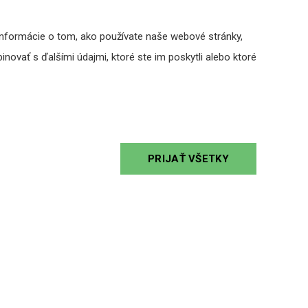
Informácie o tom, ako používate naše webové stránky,
novať s ďalšími údajmi, ktoré ste im poskytli alebo ktoré
PRIJAŤ VŠETKY
WA425 - USB/BT nástenný prehrávač
NAD C 65
s FM rádiom
155,00 €
s DPH
DO KOŠÍKA