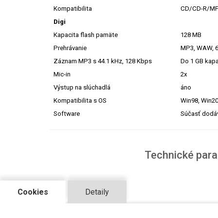
Kompatibilita
CD/CD-R/M
Digi
Kapacita flash pamäte
128 MB
Prehrávanie
MP3, WAW, 6 
Záznam MP3 s 44.1 kHz, 128 Kbps
Do 1 GB kapa
Mic-in
2x
Výstup na slúchadlá
áno
Kompatibilita s OS
Win98, Win2
Software
Súčasť dodá
Technické par
Cookies
Detaily