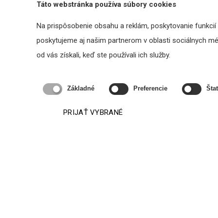
Táto webstránka používa súbory cookies
Odporúčané produkty
Na prispôsobenie obsahu a reklám, poskytovanie funkcií
poskytujeme aj našim partnerom v oblasti sociálnych médi
od vás získali, keď ste používali ich služby.
Základné
Preferencie
Štat
PRIJAŤ VYBRANÉ
Bluesound Professional B160S -
NAD 
sieťový zosilňovač
1023,98 €
s DPH
DO KOŠÍKA