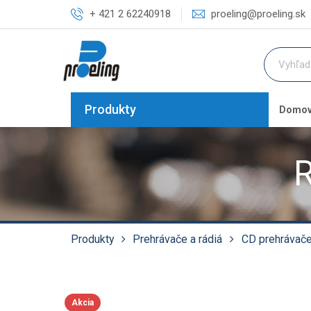
+ 421 2 62240918
proeling@proeling.sk
Produkty
Domo
R
Produkty
Prehrávače a rádiá
CD prehrávač
Akcia