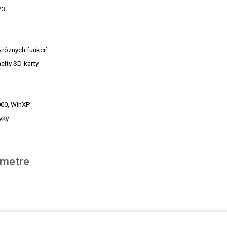
P3
rôznych funkcií
city SD-karty
000, WinXP
vky
ametre