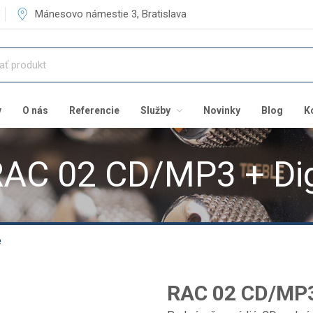
Mánesovo námestie 3, Bratislava
v
O nás
Referencie
Služby
Novinky
Blog
K
AC 02 CD/MP3 + Di
e
RAC 02 CD/MP3