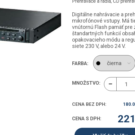
Prehrávače a rádiá
,
CD prehrá
Digitálne nahrávacie a pre
mikrofónové vstupy. Má tie
vnútornú Flash pamäť pre
štandartných funkcií obsa
opakovacieho módu a regul
siete 230 V, alebo 24 V.
FARBA:
MNOŽSTVO:
CENA BEZ DPH:
180.
221
CENA S DPH: