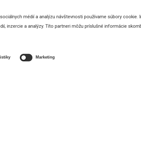
 sociálnych médií a analýzu návštevnosti používame súbory cookie. 
í, inzercie a analýzy. Títo partneri môžu príslušné informácie skombi
istiky
Marketing
CS1 - hudobný zdroj s BluOS
DAB-FM zlučovač
357,73 €
46,50 €
s DPH
s DPH
DO KOŠÍKA
DO KOŠÍKA