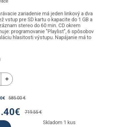
vače
hrávacie zariadenie má jeden linkový a dva
ž vstup pre SD kartu o kapacite do 1 GB a
 záznam stereo do 60 min. CD okrem
huje: programovanie "Playlist", 6 spôsobov
áciu hlasitosti výstupu. Napájanie má to
585.00
€
00
€
.40
€
719.55
€
Skladom 1 kus