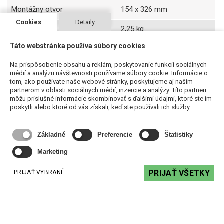
Montážny otvor
154 x 326 mm
Cookies
Detaily
Hmotnosť
2,25 kg
Táto webstránka používa súbory cookies
Materiál
ABS plast, oceľová mriežka
Na prispôsobenie obsahu a reklám, poskytovanie funkcií sociálnych
Farba
biela
médií a analýzu návštevnosti používame súbory cookie. Informácie o
tom, ako používate naše webové stránky, poskytujeme aj našim
partnerom v oblasti sociálnych médií, inzercie a analýzy. Títo partneri
môžu príslušné informácie skombinovať s ďalšími údajmi, ktoré ste im
poskytli alebo ktoré od vás získali, keď ste používali ich služby.
Súvisiace produkty
Základné
Preferencie
Štatistiky
Marketing
PRIJAŤ VŠETKY
PRIJAŤ VYBRANÉ