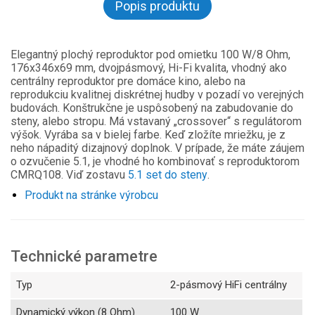
Popis produktu
Elegantný plochý reproduktor pod omietku 100 W/8 Ohm,
176x346x69 mm, dvojpásmový, Hi-Fi kvalita, vhodný ako
centrálny reproduktor pre domáce kino, alebo na
reprodukciu kvalitnej diskrétnej hudby v pozadí vo verejných
budovách. Konštrukčne je uspôsobený na zabudovanie do
steny, alebo stropu. Má vstavaný „crossover“ s regulátorom
výšok. Vyrába sa v bielej farbe. Keď zložíte mriežku, je z
neho nápaditý dizajnový doplnok. V prípade, že máte záujem
o ozvučenie 5.1, je vhodné ho kombinovať s reproduktorom
CMRQ108. Viď zostavu
5.1 set do steny
.
Produkt na stránke výrobcu
Technické parametre
Typ
2-pásmový HiFi centrálny
Dynamický výkon (8 Ohm)
100 W