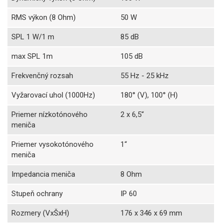
RMS výkon (8 Ohm)
50 W
SPL 1 W/1 m
85 dB
max SPL 1m
105 dB
Frekvenčný rozsah
55 Hz - 25 kHz
Vyžarovací uhol (1000Hz)
180° (V), 100° (H)
Priemer nízkotónového
2 x 6,5“
meniča
Priemer vysokotónového
1“
meniča
Impedancia meniča
8 Ohm
Stupeň ochrany
IP 60
Rozmery (VxŠxH)
176 x 346 x 69 mm