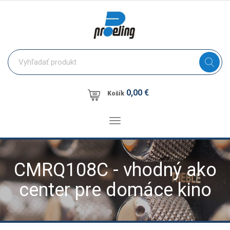
0,00 €
Košík
Toggle
navigation
CMRQ108C - vhodný ako
center pre domáce kino