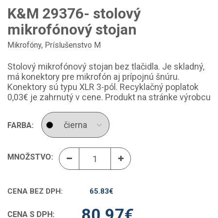
K&M 29376- stolový
mikrofónový stojan
Mikrofóny
,
Príslušenstvo M
Stolový mikrofónový stojan bez tlačidla. Je skladný,
má konektory pre mikrofón aj prípojnú šnúru.
Konektory sú typu XLR 3-pól. Recyklačný poplatok
0,03€ je zahrnutý v cene. Produkt na stránke výrobcu
FARBA:
MNOŽSTVO:
CENA BEZ DPH:
65.83
€
80.97
€
CENA S DPH: