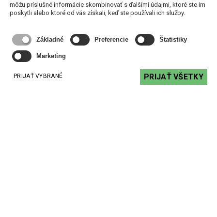
môžu príslušné informácie skombinovať s ďalšími údajmi, ktoré ste im
K&M 26013 TM stand XLR – stojan s konektorom XLR
poskytli alebo ktoré od vás získali, keď ste používali ich služby.
128,13 €
s DPH
Základné
Preferencie
Štatistiky
DO KOŠÍKA
Marketing
PRIJAŤ VŠETKY
PRIJAŤ VYBRANÉ
Kontakt
+ 421 2 62240918
+ 421 2 62240923
Kamenná predajňa
Mánesovo námestie 3
851 01 Bratislava