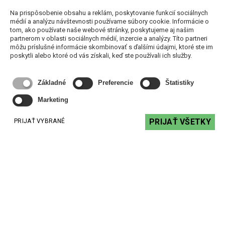
Na prispôsobenie obsahu a reklám, poskytovanie funkcií sociálnych
médií a analýzu návštevnosti používame súbory cookie. Informácie o
tom, ako používate naše webové stránky, poskytujeme aj našim
AMC V-Cmic - 360° stolový
partnerom v oblasti sociálnych médií, inzercie a analýzy. Títo partneri
mikrofón USB
môžu príslušné informácie skombinovať s ďalšími údajmi, ktoré ste im
poskytli alebo ktoré od vás získali, keď ste používali ich služby.
Základné
Preferencie
Štatistiky
AMC POWER BOX 51 -
Marketing
aktívny reproduktorový
PRIJAŤ VŠETKY
pár
PRIJAŤ VYBRANÉ