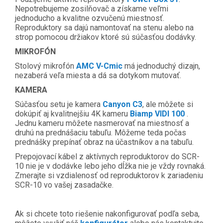
Nepotrebujeme zosilňovač a získame veľmi
jednoducho a kvalitne ozvučenú miestnosť.
Reproduktory sa dajú namontovať na stenu alebo na
strop pomocou držiakov ktoré sú súčasťou dodávky.
MIKROFÓN
Stolový mikrofón
AMC V-Cmic
má jednoduchý dizajn,
nezaberá veľa miesta a dá sa dotykom mutovať.
KAMERA
Súčasťou setu je kamera
Canyon C3
, ale môžete si
dokúpiť aj kvalitnejšiu 4K kameru
Biamp VIDI 100
.
Jednu kameru môžete nasmerovať na miestnosť a
druhú na prednášaciu tabuľu. Môžeme teda počas
prednášky prepínať obraz na účastníkov a na tabuľu.
Prepojovací kábel z aktívnych reproduktorov do SCR-
10 nie je v dodávke lebo jeho dĺžka nie je vždy rovnaká.
Zmerajte si vzdialenosť od reproduktorov k zariadeniu
SCR-10 vo vašej zasadačke.
Ak si chcete toto riešenie nakonfigurovať podľa seba,