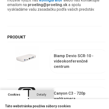
môžete využiť náš
konfigurátor
alebo nás kontaktujte
emailom na
proeling@proeling.sk
a spolu
vyskladáme vašu zasadačku podľa vašich predstáv.
PRODUKT
Biamp Devio SCR-10 -
videokonferenčné
centrum
Canyon C3 - 720p
Cookies
Detaily
webkamera
Táto webstránka používa súbory cookies