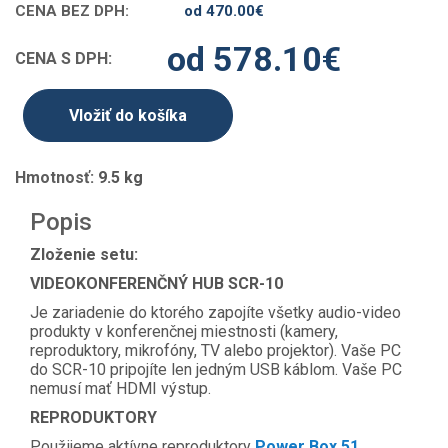
CENA BEZ DPH:
od 470.00
€
od 578.10
€
CENA S DPH:
Vložiť do košíka
Hmotnosť:
9.5 kg
Popis
Zloženie setu:
VIDEOKONFERENČNÝ HUB SCR-10
Je zariadenie do ktorého zapojíte všetky audio-video
produkty v konferenčnej miestnosti (kamery,
reproduktory, mikrofóny, TV alebo projektor). Vaše PC
do SCR-10 pripojíte len jedným USB káblom. Vaše PC
nemusí mať HDMI výstup.
REPRODUKTORY
Použijeme aktívne reproduktory
Power Box 51
.