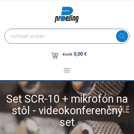
0,00 €
Košík
Toggle
navigation
Set SCR-10 + mikrofón na
stôl - videokonferenčný
set