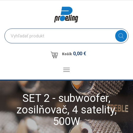
0,00 €
Košík
Toggle
navigation
SET 2 - subwoofer,
zosilňovač, 4 satelity,
500W