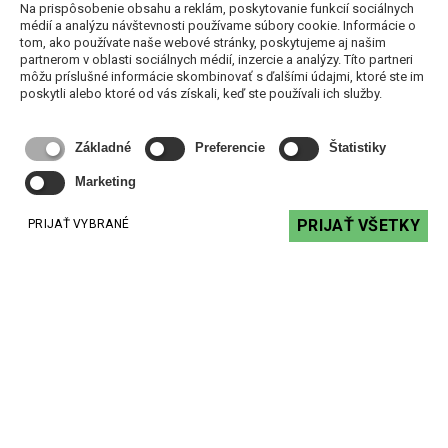
Na prispôsobenie obsahu a reklám, poskytovanie funkcií sociálnych
médií a analýzu návštevnosti používame súbory cookie. Informácie o
tom, ako používate naše webové stránky, poskytujeme aj našim
partnerom v oblasti sociálnych médií, inzercie a analýzy. Títo partneri
môžu príslušné informácie skombinovať s ďalšími údajmi, ktoré ste im
poskytli alebo ktoré od vás získali, keď ste používali ich služby.
Základné
Preferencie
Štatistiky
Marketing
PRIJAŤ VŠETKY
PRIJAŤ VYBRANÉ
Kontakt
+ 421 2 62240918
+ 421 2 62240923