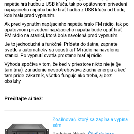
napätia hrá hudbu z USB kľúča, tak po opätovnom privedení
napájacieho napätia bude hrať hudba z USB kľúča od bodu,
kde hrala pred vypnutím.
Ak pred vypnutím napájacieho napätia hralo FM rádio, tak po
opätovnom privedení napájacieho napätia bude opäť hrať
FM rádio na stanici, ktorá bola navolená pred vypnutím.
Je to jednoduché a funkčné. Prídete do šatne, zapnete
svetlo a automaticky sa spustí aj FM rádio na navolenej
stanici. Po vypnutí svetla prestane hrať aj rádio.
Výhoda spočíva v tom, že keď v priestore nikto nie je (je
tam tma), zariadenie nespotrebováva žiadnu energiu a keď
tam príde zákazník, všetko funguje ako treba, aj bez
obsluhy.
Prečítajte si tiež:
Zosilňovač, ktorý sa zapína a vypína
sám
Podobný článok.
Čítať ďalej>>