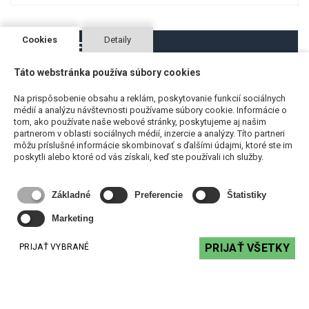
Cookies
Detaily
STARŠIE ČLÁNKY
Táto webstránka používa súbory cookies
Tesira FORTÉ - Ovládanie cez PC
Na prispôsobenie obsahu a reklám, poskytovanie funkcií sociálnych
Tesira FORTÉ - ovládanie cez PC pomocou
médií a analýzu návštevnosti používame súbory cookie. Informácie o
Biamp Canvas, presná konfigurácia podľa potrieb a
tom, ako používate naše webové stránky, poskytujeme aj našim
partnerom v oblasti sociálnych médií, inzercie a analýzy. Títo partneri
požiadávok zákazníka.
môžu príslušné informácie skombinovať s ďalšími údajmi, ktoré ste im
poskytli alebo ktoré od vás získali, keď ste používali ich služby.
ČÍTAŤ VIAC
Základné
Preferencie
Štatistiky
Jednoduché ovládanie AV techniky
Marketing
Čoraz viac sme obklopení zariadeniami, ktoré
treba ovládať. Či už ide o intenzitu osvetlenia, hlasitosť
PRIJAŤ VŠETKY
PRIJAŤ VYBRANÉ
hudby, prepínanie vstupov, spustenie plátna, pozíciu
tieniacej techniky... Nie ľahkou úlohou je navrhnúť ovládač,
pomocou ktorého dokáže základné funkcie zariadení v
miestnosti ovládať aj nezaškolená osoba.