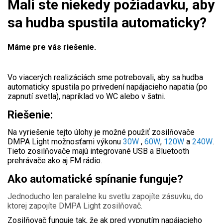
Mali ste niekedy požiadavku, aby
sa hudba spustila automaticky?
Máme pre vás riešenie.
Vo viacerých realizáciách sme potrebovali, aby sa hudba
automaticky spustila po privedení napájacieho napätia (po
zapnutí svetla), napríklad vo WC alebo v šatni.
Riešenie:
Na vyriešenie tejto úlohy je možné použiť zosilňovače
DMPA Light možnosťami výkonu
30W
,
60W
,
120W
a
240W
.
Tieto zosilňovače majú integrované USB a Bluetooth
prehrávače ako aj FM rádio.
Ako automatické spínanie funguje?
Jednoducho len paralelne ku svetlu zapojíte zásuvku, do
ktorej zapojíte DMPA Light zosilňovač.
Zosilňovač funguje tak, že ak pred vypnutím napájacieho