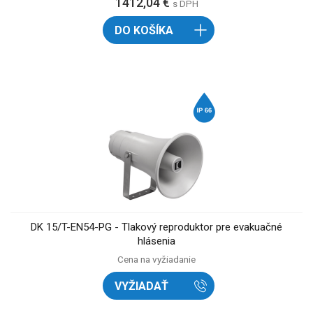
1412,04 €
s DPH
DO KOŠÍKA
DK 15/T-EN54-PG - Tlakový reproduktor pre evakuačné
hlásenia
Cena na vyžiadanie
VYŽIADAŤ