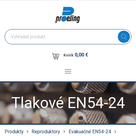
0,00 €
Košík
Toggle
navigation
Tlakové EN54-24
Produkty
Reproduktory
Evakuačné EN54-24