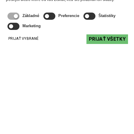
Základné
Preferencie
Štatistiky
DK 10/T-EN54-PG - Tlakový reproduktor pre evakuačné
Marketing
hlásenia
Cena na vyžiadanie
PRIJAŤ VŠETKY
PRIJAŤ VYBRANÉ
VYŽIADAŤ
TH-100-EN54 - tlakový reproduktor 100 W