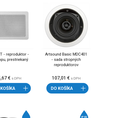
 - reproduktor -
Artsound Basic MDC401
opu, prestriekaný
- sada stropných
reproduktorov
5,67 €
107,01 €
s DPH
s DPH
 KOŠÍKA
DO KOŠÍKA