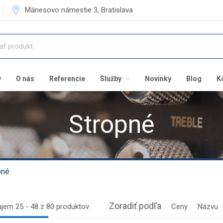
Mánesovo námestie 3, Bratislava
v
O nás
Referencie
Služby
Novinky
Blog
K
Stropné
pné
Zoradiť podľa
jem 25 - 48 z 80 produktov
Ceny
Názvu