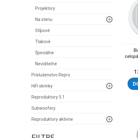
Projektory
Na stenu
Stĺpové
Tlakové
B
Špeciálne
celop
Neviditeľné
1
Príslušenstvo Repro
D
HiFi skrinky
Reproduktory 5.1
Subwoofery
Reproduktory aktívne
FILTRE