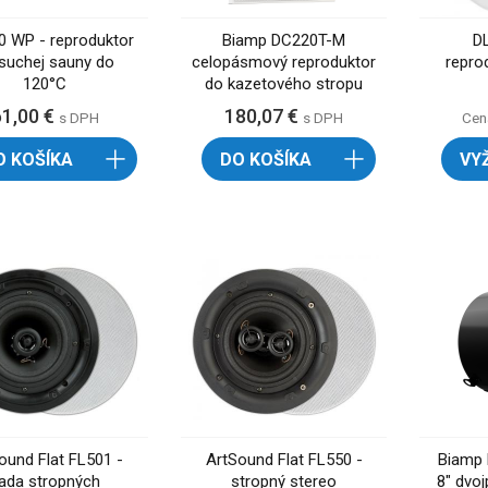
0 WP - reproduktor
Biamp DC220T-M
D
suchej sauny do
celopásmový reproduktor
repro
120°C
do kazetového stropu
61,00 €
180,07 €
s DPH
s DPH
Cen
O KOŠÍKA
DO KOŠÍKA
VY
ound Flat FL501 -
ArtSound Flat FL550 -
Biamp 
ada stropných
stropný stereo
8" dvo