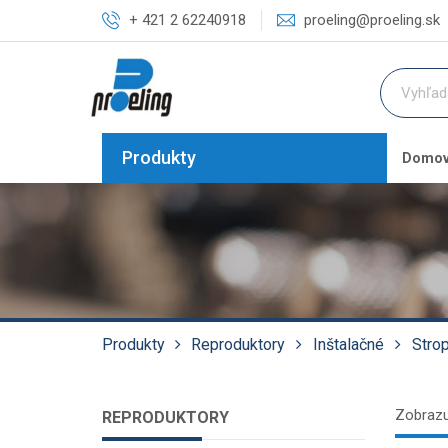
+ 421 2 62240918
proeling@proeling.sk
Produkty
Domo
Produkty
Reproduktory
Inštalačné
Stro
Zobrazu
REPRODUKTORY