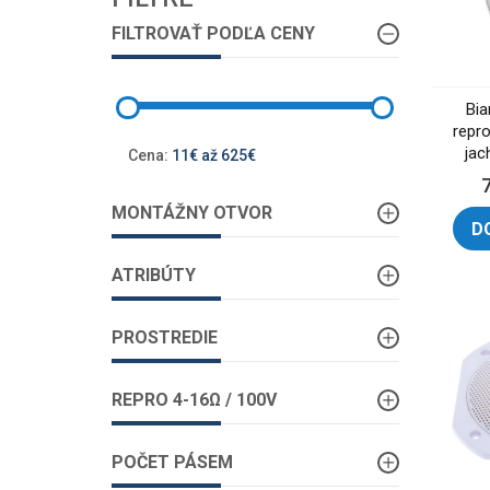
FILTROVAŤ PODĽA CENY
Bi
repr
jac
Cena:
11€ až 625€
MONTÁŽNY OTVOR
D
ATRIBÚTY
PROSTREDIE
REPRO 4-16Ω / 100V
POČET PÁSEM