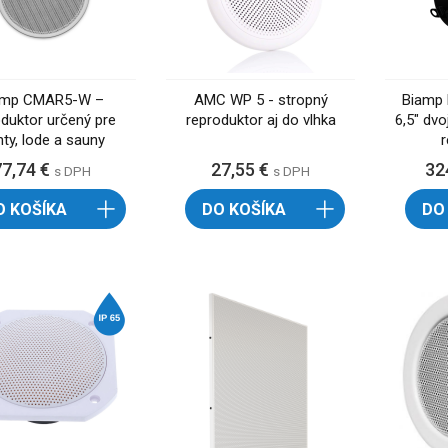
amp CMAR5-W –
AMC WP 5 - stropný
Biamp 
oduktor určený pre
reproduktor aj do vlhka
6,5" dv
hty, lode a sauny
77,74 €
27,55 €
32
s DPH
s DPH
O KOŠÍKA
DO KOŠÍKA
DO