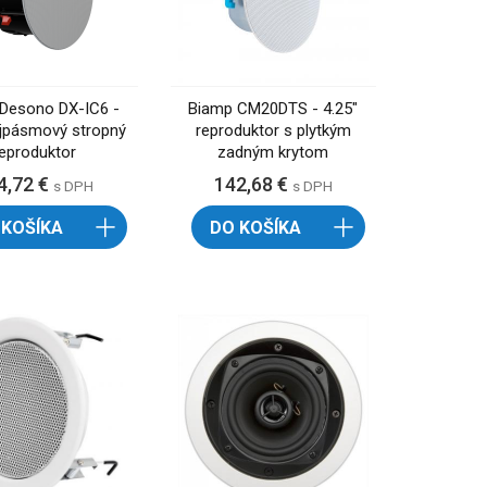
Desono DX-IC6 -
Biamp CM20DTS - 4.25"
ojpásmový stropný
reproduktor s plytkým
reproduktor
zadným krytom
4,72 €
142,68 €
s DPH
s DPH
 KOŠÍKA
DO KOŠÍKA