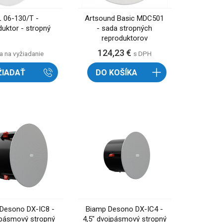
L 06-130/T -
Artsound Basic MDC501
duktor - stropný
- sada stropných
reproduktorov
124,23 €
a na vyžiadanie
s DPH
ŽIADAŤ
DO KOŠÍKA
Desono DX-IC8 -
Biamp Desono DX-IC4 -
jpásmový stropný
4,5" dvojpásmový stropný