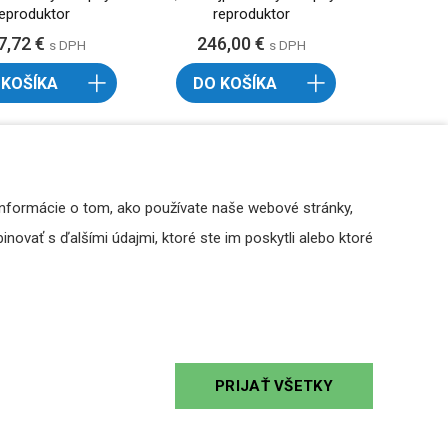
reproduktor
reproduktor
7,72 €
246,00 €
s DPH
s DPH
 KOŠÍKA
DO KOŠÍKA
Informácie o tom, ako používate naše webové stránky,
novať s ďalšími údajmi, ktoré ste im poskytli alebo ktoré
nd Basic MDC620
ArtSound Flat FL620 -
ada stropných
sada stropných
PRIJAŤ VŠETKY
produktorov
reproduktorov
0,65 €
257,07 €
s DPH
s DPH