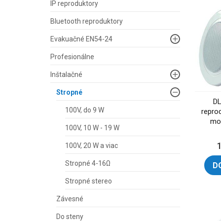
IP reproduktory
Bluetooth reproduktory
Evakuačné EN54-24
Profesionálne
Inštalačné
Stropné
DL
100V, do 9 W
repro
mok
100V, 10 W - 19 W
100V, 20 W a viac
Stropné 4-16Ω
D
Stropné stereo
Závesné
Do steny