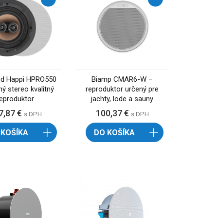
nd Happi HPRO550
Biamp CMAR6-W –
ný stereo kvalitný
reproduktor určený pre
reproduktor
jachty, lode a sauny
7,87 €
100,37 €
s DPH
s DPH
 KOŠÍKA
DO KOŠÍKA