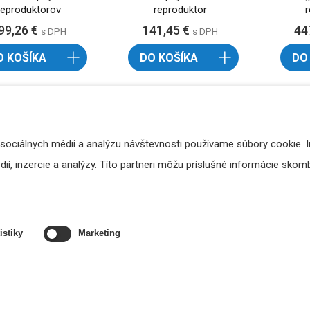
reproduktorov
reproduktor
99,26 €
141,45 €
44
s DPH
s DPH
O KOŠÍKA
DO KOŠÍKA
DO
 sociálnych médií a analýzu návštevnosti používame súbory cookie. 
í, inzercie a analýzy. Títo partneri môžu príslušné informácie skombi
istiky
Marketing
p Desono DX-IC10
ArtSound Happi HPSQ525
Artsou
10" stropný pasívny
- sada stropných
- s
subwoofer
reproduktorov
re
81,79 €
257,07 €
19
s DPH
s DPH