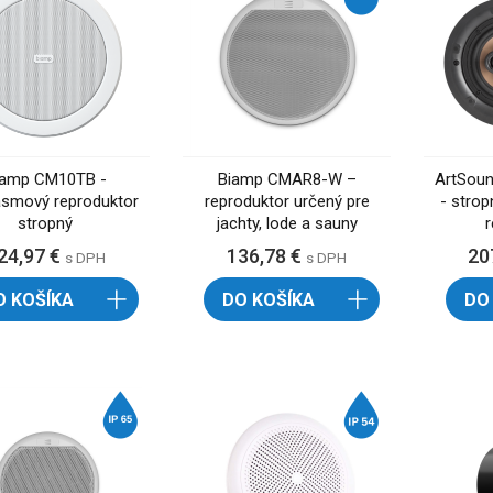
iamp CM10TB -
Biamp CMAR8-W –
ArtSou
ásmový reproduktor
reproduktor určený pre
- strop
stropný
jachty, lode a sauny
24,97 €
136,78 €
20
s DPH
s DPH
O KOŠÍKA
DO KOŠÍKA
DO