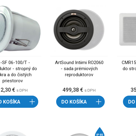
-SF 06-100/T -
ArtSound Intiimi RO2060
CMR15T
duktor - stropný do
- sada prémiových
do str
ra a do čistých
reproduktorov
priestorov
12,30 €
499,38 €
3
s DPH
s DPH
O KOŠÍKA
DO KOŠÍKA
DO