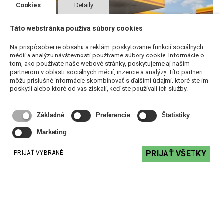
Cookies
Detaily
Táto webstránka používa súbory cookies
Na prispôsobenie obsahu a reklám, poskytovanie funkcií sociálnych
médií a analýzu návštevnosti používame súbory cookie. Informácie o
tom, ako používate naše webové stránky, poskytujeme aj našim
partnerom v oblasti sociálnych médií, inzercie a analýzy. Títo partneri
môžu príslušné informácie skombinovať s ďalšími údajmi, ktoré ste im
poskytli alebo ktoré od vás získali, keď ste používali ich služby.
Základné
Preferencie
Štatistiky
ČERPAČKY SHELL
Marketing
Do 63 čerpacích staníc po celom Slovensku sme dodali
zosilňovače Concept1 a reproduktory iPlay4T a PC 5TX.
PRIJAŤ VŠETKY
PRIJAŤ VYBRANÉ