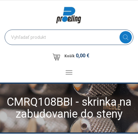
0,00 €
Košík
Toggle
navigation
CMRQ108BBI - skrinka na
zabudovanie do steny