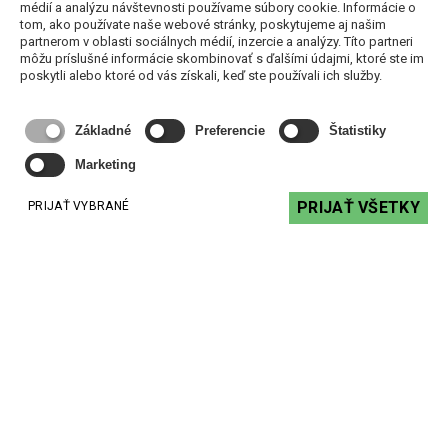
médií a analýzu návštevnosti používame súbory cookie. Informácie o
tom, ako používate naše webové stránky, poskytujeme aj našim
partnerom v oblasti sociálnych médií, inzercie a analýzy. Títo partneri
môžu príslušné informácie skombinovať s ďalšími údajmi, ktoré ste im
K&M 21312-000-00 - prepravný obal pre reproduktorové
poskytli alebo ktoré od vás získali, keď ste používali ich služby.
stojany
41,00 €
Základné
Preferencie
Štatistiky
s DPH
Marketing
DO KOŠÍKA
PRIJAŤ VŠETKY
PRIJAŤ VYBRANÉ
Kontakt
+ 421 2 62240918
+ 421 2 62240923