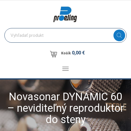
0,00 €
Košík
Toggle
navigation
Novasonar DYNAMIC 60
– neviditeľný reproduktor
do steny