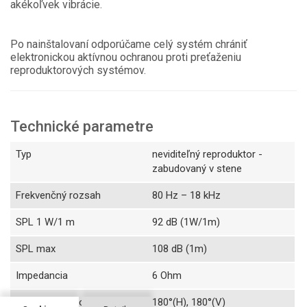
akékoľvek vibrácie.
Po nainštalovaní odporúčame celý systém chrániť
elektronickou aktívnou ochranou proti preťaženiu
reproduktorových systémov.
Technické parametre
Typ
neviditeľný reproduktor -
zabudovaný v stene
Frekvenčný rozsah
80 Hz – 18 kHz
SPL 1 W/1 m
92 dB (1W/1m)
SPL max
108 dB (1m)
Impedancia
6 Ohm
Vyžarovací uhol
180°(H), 180°(V)