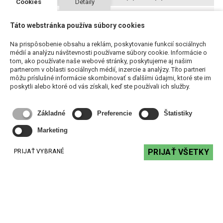
Cookies
Detaily
Výkon
60 W
Táto webstránka používa súbory cookies
Rozmery (VxŠxH)
500 x 625 x 12,5(44) mm
Na prispôsobenie obsahu a reklám, poskytovanie funkcií sociálnych
médií a analýzu návštevnosti používame súbory cookie. Informácie o
Materiál
sádrokartónová doska
tom, ako používate naše webové stránky, poskytujeme aj našim
partnerom v oblasti sociálnych médií, inzercie a analýzy. Títo partneri
môžu príslušné informácie skombinovať s ďalšími údajmi, ktoré ste im
poskytli alebo ktoré od vás získali, keď ste používali ich služby.
Odporúčané produkty
Základné
Preferencie
Štatistiky
Marketing
PRIJAŤ VŠETKY
PRIJAŤ VYBRANÉ