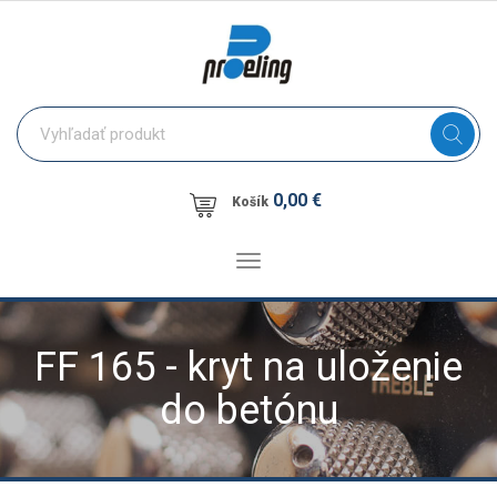
0,00 €
Košík
Toggle
navigation
FF 165 - kryt na uloženie
do betónu