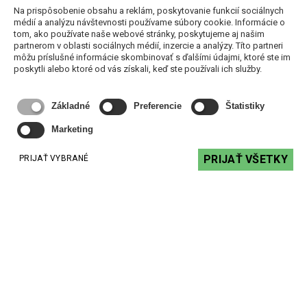
Na prispôsobenie obsahu a reklám, poskytovanie funkcií sociálnych
médií a analýzu návštevnosti používame súbory cookie. Informácie o
tom, ako používate naše webové stránky, poskytujeme aj našim
partnerom v oblasti sociálnych médií, inzercie a analýzy. Títo partneri
môžu príslušné informácie skombinovať s ďalšími údajmi, ktoré ste im
poskytli alebo ktoré od vás získali, keď ste používali ich služby.
DL 06-165/100hg reproduktor - stropný chrómový
12,30 €
s DPH
Základné
Preferencie
Štatistiky
DO KOŠÍKA
Marketing
PRIJAŤ VŠETKY
PRIJAŤ VYBRANÉ
Kontakt
+ 421 2 62240918
+ 421 2 62240923