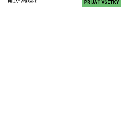
PRIJAŤ VŠETKY
PRIJAŤ VYBRANÉ
WHD Voice Bridge Standard - elegantný prepážkový systém
258,31 €
s DPH
DO KOŠÍKA