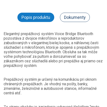
Popis produktu
Dokumenty
Elegantný prepážkový systém Voice Bridge Bluetooth
pozostáva z dvojice mikrofónov a reproduktorov
zabudovaných v elegantnej bielej kocke, a náhlavnej časti
slúchadiel s mikrofónom, ktorá je spojená s prepážkovým
systémom technológiou Bluetooth. Obsluha sa tak môže
voľne pohybovať za pultom a dorozumievať sa so
zákazníkom cez slúchadlá alebo pri prepážke aj priamo cez
prepážkový systém.
Prepážkový systém je určený na komuníkáciu pri oknom
chránených prepážkach. Je vhodný na pošty, banky,
zmenárne, železničné a autobusové stanice, informačné
centrá atď..
Zo strany obsluhy je zariadenie vybavené tlačidlom "mute