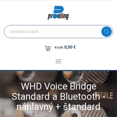
0,00 €
Košík
Toggle
navigation
WHD Voice Bridge
Standard a Bluetooth -
náhlavný + štandard